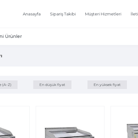
Anasayfa
Sipariş Takibi
Müşteri Hizmetleri
İlet
ni Ürünler
rı
e (A-Z)
En düşük fiyat
En yüksek fiyat