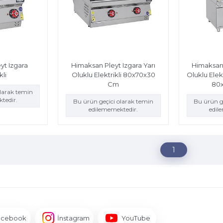
yt Izgara
Himaksan Pleyt Izgara Yarı
Himaksan 
kli
Oluklu Elektrikli 80x70x30
Oluklu Elek
Cm
80
olarak temin
tedir.
Bu ürün geçici olarak temin
Bu ürün g
edilememektedir.
edil
1
acebook
İnstagram
YouTube