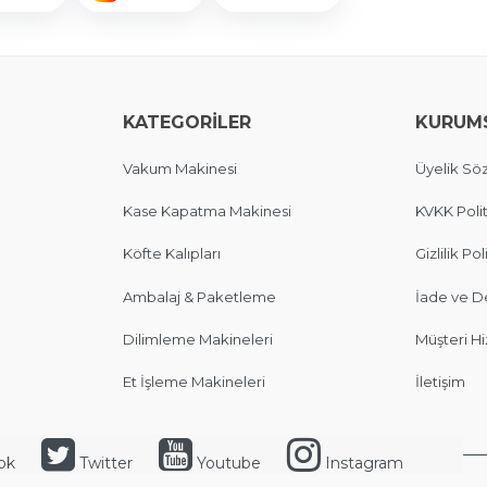
KATEGORİLER
KURUM
Vakum Makinesi
Üyelik Sö
Kase Kapatma Makinesi
KVKK Polit
Köfte Kalıpları
Gizlilik Pol
Ambalaj & Paketleme
İade ve D
Dilimleme Makineleri
Müşteri Hi
Et İşleme Makineleri
İletişim
ok
Twitter
Youtube
Instagram