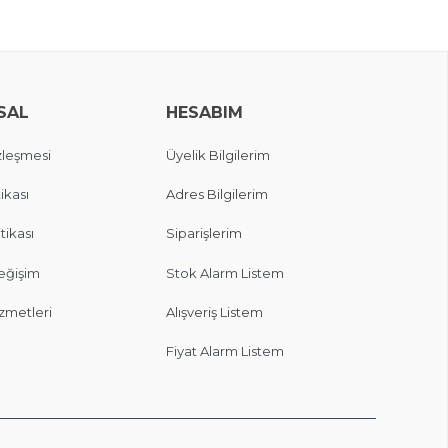
SAL
HESABIM
zleşmesi
Üyelik Bilgilerim
ikası
Adres Bilgilerim
itikası
Siparişlerim
eğişim
Stok Alarm Listem
zmetleri
Alışveriş Listem
Fiyat Alarm Listem