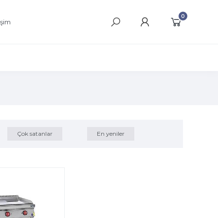
0
işim
Çok satanlar
En yeniler