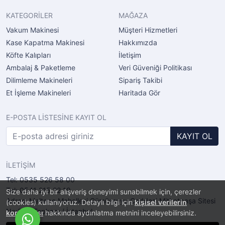
KATEGORİLER
MAĞAZA
Vakum Makinesi
Müşteri Hizmetleri
Kase Kapatma Makinesi
Hakkımızda
Köfte Kalıpları
İletişim
Ambalaj & Paketleme
Veri Güveniği Politikası
Dilimleme Makineleri
Sipariş Takibi
Et İşleme Makineleri
Haritada Gör
E-POSTA LİSTESİNE KAYIT OL
KAYIT OL
İLETİŞİM
Tel: 0535 526 58 00
Tel: 0541 215 22 19
Size daha iyi bir alışveriş deneyimi sunabilmek için, çerezler
Adres: Maltepe Mahellesi Gümüşsuyu Caddesi Mithatpaşa Sitesi
(cookies) kullanıyoruz. Detaylı bilgi için
kişisel verilerin
No:2/11 Topkapı / İstanbul
korunması
hakkında aydınlatma metnini inceleyebilirsiniz.