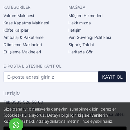
KATEGORİLER
MAĞAZA
Vakum Makinesi
Müşteri Hizmetleri
Kase Kapatma Makinesi
Hakkımızda
Köfte Kalıpları
İletişim
Ambalaj & Paketleme
Veri Güveniği Politikası
Dilimleme Makineleri
Sipariş Takibi
Et İşleme Makineleri
Haritada Gör
E-POSTA LİSTESİNE KAYIT OL
KAYIT OL
İLETİŞİM
Tel: 0535 526 58 00
Tel: 0541 215 22 19
Size daha iyi bir alışveriş deneyimi sunabilmek için, çerezler
Adres: Maltepe Mahellesi Gümüşsuyu Caddesi Mithatpaşa Sitesi
(cookies) kullanıyoruz. Detaylı bilgi için
kişisel verilerin
No:2/11 Topkapı / İstanbul
korunması
hakkında aydınlatma metnini inceleyebilirsiniz.