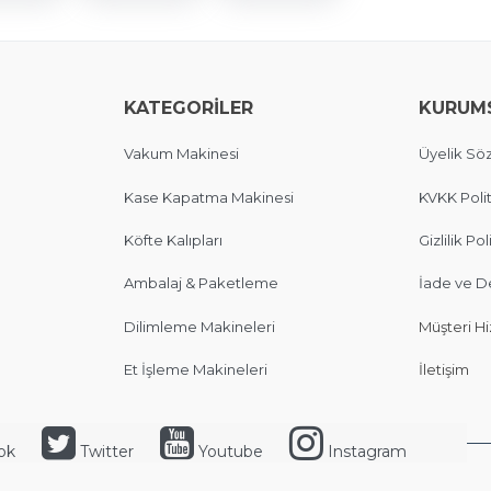
KATEGORİLER
KURUM
Vakum Makinesi
Üyelik Sö
Kase Kapatma Makinesi
KVKK Polit
Köfte Kalıpları
Gizlilik Pol
Ambalaj & Paketleme
İade ve D
Dilimleme Makineleri
Müşteri Hi
Et İşleme Makineleri
İletişim
ok
Twitter
Youtube
Instagram