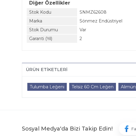
Diğer Özellikler
Stok Kodu
SNMZ62608
Marka
Sönmez Endüstriyel
Stok Durumu
Var
Garanti (Yıl)
2
ÜRÜN ETIKETLERI
Tulumba Leğeni
Telsiz 60 Cm Leğen
Alimün
Sosyal Medya'da Bizi Takip Edin!
F