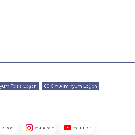
yum Telsiz Leğen
60 Cm Aliminyum Leğen
acebook
İnstagram
YouTube