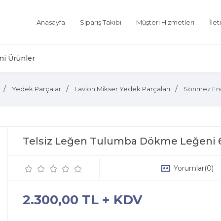
Anasayfa
Sipariş Takibi
Müşteri Hizmetleri
İlet
ni Ürünler
Yedek Parçalar
Lavion Mikser Yedek Parçaları
Sönmez End
Telsiz Leğen Tulumba Dökme Leğeni
Yorumlar
(0)
2.300,00 TL + KDV