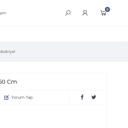
0
işim
üstriyel
 60 Cm
Yorum Yap