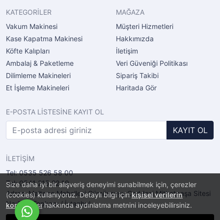
KATEGORİLER
MAĞAZA
Vakum Makinesi
Müşteri Hizmetleri
Kase Kapatma Makinesi
Hakkımızda
Köfte Kalıpları
İletişim
Ambalaj & Paketleme
Veri Güveniği Politikası
Dilimleme Makineleri
Sipariş Takibi
Et İşleme Makineleri
Haritada Gör
E-POSTA LİSTESİNE KAYIT OL
KAYIT OL
İLETİŞİM
Tel: 0535 526 58 00
Tel: 0541 215 22 19
Size daha iyi bir alışveriş deneyimi sunabilmek için, çerezler
Adres: Maltepe Mahellesi Gümüşsuyu Caddesi Mithatpaşa Sitesi
(cookies) kullanıyoruz. Detaylı bilgi için
kişisel verilerin
No:2/11 Topkapı / İstanbul
korunması
hakkında aydınlatma metnini inceleyebilirsiniz.