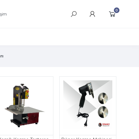
0
işim
rı