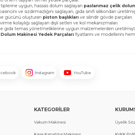
yati önem taşıyan temel yedek parçalar:
ün tiplerine uygun, hassas dolum sağlayan
paslanmaz çelik dolu
asıncını ve sızdırmazlığını sağlayan, gıda sınıfı silikondan üretilmi
me gücünü oluşturan
piston başlıkları
ve silindir gövde parçaları.
rme kolaylığı sağlayan dişli setleri ve kol mekanizmaları.
a ve gıda temas yönetmeliklerine uygun malzemelerden üretilmiş
Dolum Makinesi Yedek Parçaları
fiyatlarını ve modellerini hem
acebook
İnstagram
YouTube
KATEGORİLER
KURUM
Vakum Makinesi
Üyelik Sö
Kase Kapatma Makinesi
KVKK Polit