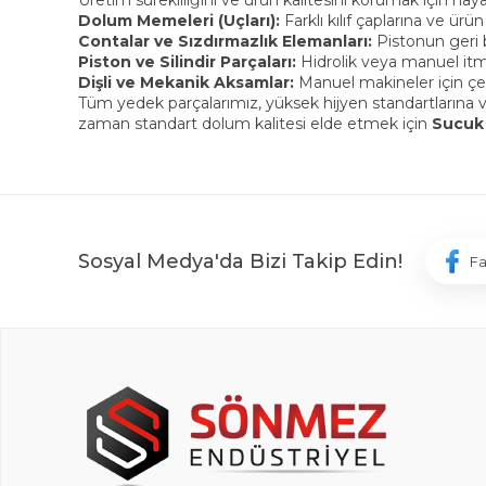
Üretim sürekliliğini ve ürün kalitesini korumak için ha
Dolum Memeleri (Uçları):
Farklı kılıf çaplarına ve ür
Contalar ve Sızdırmazlık Elemanları:
Pistonun geri b
Piston ve Silindir Parçaları:
Hidrolik veya manuel it
Dişli ve Mekanik Aksamlar:
Manuel makineler için çevi
Tüm yedek parçalarımız, yüksek hijyen standartların
zaman standart dolum kalitesi elde etmek için
Sucuk 
Sosyal Medya'da Bizi Takip Edin!
F