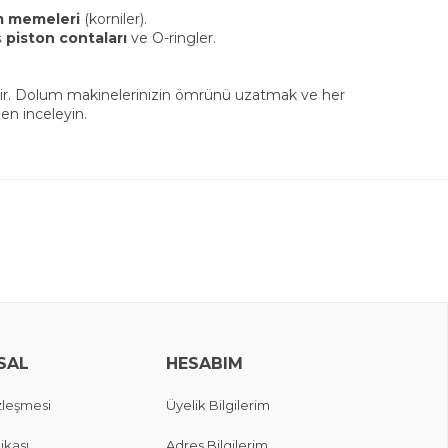
m memeleri
(korniler).
ş
piston contaları
ve O-ringler.
tir. Dolum makinelerinizin ömrünü uzatmak ve her
en inceleyin.
SAL
HESABIM
zleşmesi
Üyelik Bilgilerim
ikası
Adres Bilgilerim