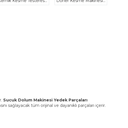
Kemik Kesme Testeresi Yedek Bıçakları
Döner Kesme Makinesi Yedek Parçaları
r.
Sucuk Dolum Makinesi Yedek Parçaları
 sağlayacak tüm orijinal ve dayanıklı parçaları içerir.