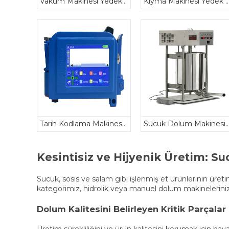
Vakum Makinesi Yedek Parçaları
Kıyma Makinesi Yedek Pa
Tarih Kodlama Makinesi Yedek Parçaları
Sucuk Dolum Makinesi Yedek P
Kesintisiz ve Hijyenik Üretim:
Su
Sucuk, sosis ve salam gibi işlenmiş et ürünlerinin üre
kategorimiz, hidrolik veya manuel dolum makinelerinizin
Dolum Kalitesini Belirleyen Kritik Parçalar