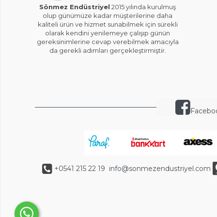
Sönmez Endüstriyel
2015 yılında kurulmuş
olup günümüze kadar müşterilerine daha
kaliteli ürün ve hizmet sunabilmek için sürekli
olarak kendini yenilemeye çalışıp günün
gereksinimlerine cevap verebilmek amacıyla
da gerekli adımları gerçekleştirmiştir.
Facebo
+0541 215 22 19
info@sonmezendustriyel.com