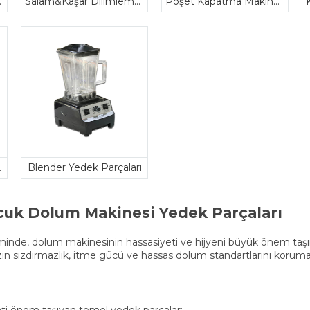
rçaları
Salam&Kaşar Dilimleme Makinesi Yedek Parçaları
Poşet Kapatma Makinesi Yedek Parçaları
arçaları
Blender Yedek Parçaları
cuk Dolum Makinesi Yedek Parçaları
timinde, dolum makinesinin hassasiyeti ve hijyeni büyük önem taşı
 sızdırmazlık, itme gücü ve hassas dolum standartlarını korumasını