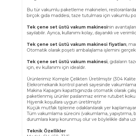
Bu tür vakumlu paketleme makineleri, restoranlarda, 
birçok gıda maddesi, taze tutulması için vakumlu poş
Tek çene set üstü vakum makinesi
nin avantajlar
sayılabilir. Ayrıca, kullanımı kolay, dayanıklı ve verimlid
Tek çene set üstü vakum makinesi fiyatları
, ma
Otomatik olarak poşeti ambalajlama işlemini gerçekle
Tek çene set üstü vakum makinesi
, gıdaların ta
için, ev kullanımı için idealdir.
Ürünlerimiz Komple Çelikten Üretilmiştir (304 Kalite
Elekromekanik kontrol paneli sayesinde vakumlama süre
Makina Kapagını kapattıgınızda otomatik olarak çalışm
paketlenmiş ürünler paslanmaz erime rutubet koku g
Hijyenik koşullara uygun üretilmiştir
Küçük mutfak tiplerine odaklanılarak yer kaplamayan
Tüm vakumlama sürecini (vakumlama, yapıştırma, ba
durumlara karşı korunmuş olur ve böylelikle daha uzu
Teknik Özellikler