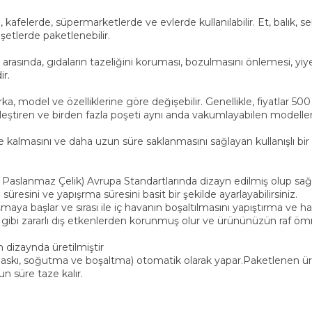
kafelerde, süpermarketlerde ve evlerde kullanılabilir. Et, balık, 
etlerde paketlenebilir.
ı arasında, gıdaların tazeliğini koruması, bozulmasını önlemesi, yi
ir.
rka, model ve özelliklerine göre değişebilir. Genellikle, fiyatlar 50
ştiren ve birden fazla poşeti aynı anda vakumlayabilen modeller da
ze kalmasını ve daha uzun süre saklanmasını sağlayan kullanışlı bir
 Paslanmaz Çelik) Avrupa Standartlarında dizayn edilmiş olup sağl
sini ve yapışrma süresini basit bir şekilde ayarlayabilirsiniz.
aya başlar ve sırası ile iç havanın boşaltılmasını yapıştırma ve h
ibi zararlı dış etkenlerden korunmuş olur ve ürününüzün raf ömr
 dizaynda üretilmiştir
skı, soğutma ve boşaltma) otomatik olarak yapar.Paketlenen ür
n süre taze kalır.