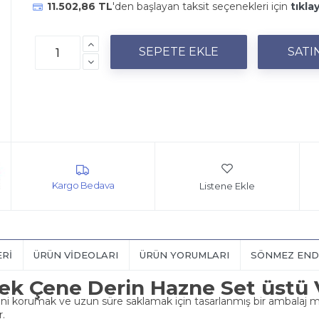
11.502,86 TL
'den başlayan taksit seçenekleri için
tıklay
Listene Ekle
ERI
ÜRÜN VIDEOLARI
ÜRÜN YORUMLARI
SÖNMEZ END
k Çene Derin Hazne Set üstü
ini korumak ve uzun süre saklamak için tasarlanmış bir ambalaj m
r.