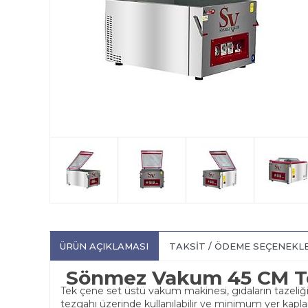
ÜRÜN AÇIKLAMASI
TAKSIT / ÖDEME SEÇENEKL
Sönmez Vakum 45 CM Te
Tek çene set üstü vakum makinesi, gıdaların tazeliğ
tezgahı üzerinde kullanılabilir ve minimum yer kapla