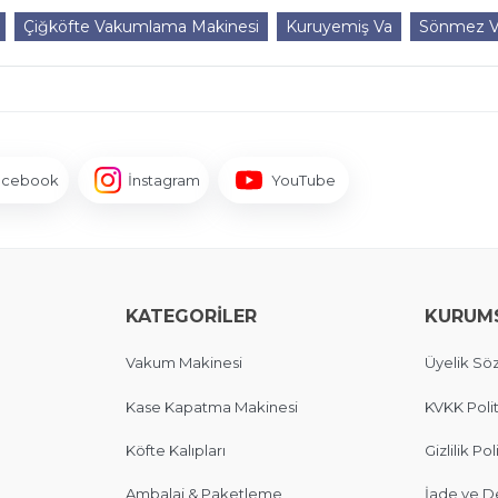
Çiğköfte Vakumlama Makinesi
Kuruyemiş Va
Sönmez V
acebook
İnstagram
YouTube
KATEGORİLER
KURUM
Vakum Makinesi
Üyelik Sö
Kase Kapatma Makinesi
KVKK Polit
Köfte Kalıpları
Gizlilik Pol
Ambalaj & Paketleme
İade ve D