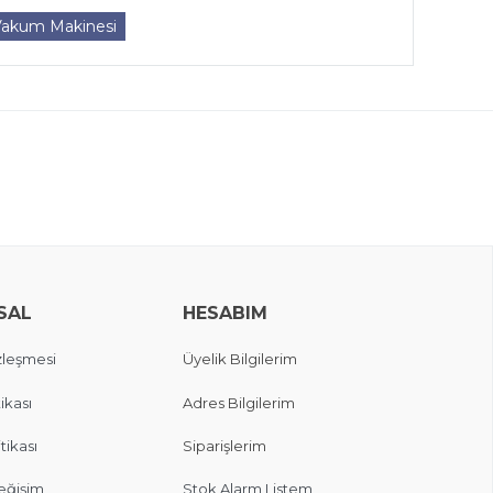
akum Makinesi
SAL
HESABIM
zleşmesi
Üyelik Bilgilerim
ikası
Adres Bilgilerim
itikası
Siparişlerim
eğişim
Stok Alarm Listem