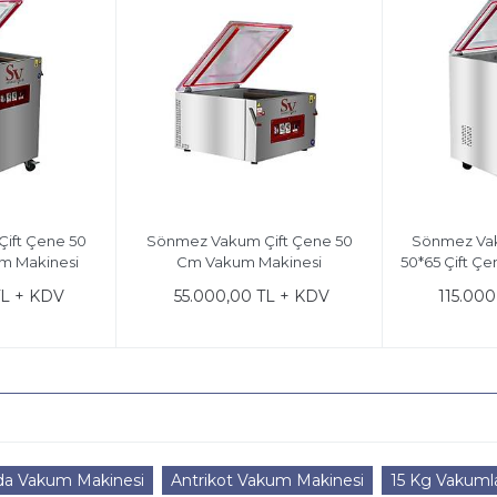
ift Çene 50
Sönmez Vakum Çift Çene 50
Sönmez Va
m Makinesi
Cm Vakum Makinesi
50*65 Çift Ç
TL + KDV
55.000,00 TL + KDV
115.000
da Vakum Makinesi
Antrikot Vakum Makinesi
15 Kg Vakuml