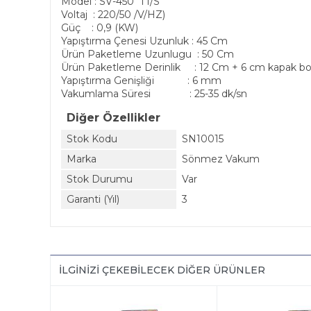
Model : SV-450 T1/S
Voltaj : 220/50 /V/HZ)
Güç : 0,9 (KW)
Yapıştırma Çenesi Uzunluk : 45 Cm
Ürün Paketleme Uzunlugu : 50 Cm
Ürün Paketleme Derinlik : 12 Cm + 6 cm kapak 
Yapıştırma Genişliği : 6 mm
Vakumlama Süresi : 25-35 dk/sn
Diğer Özellikler
Stok Kodu
SN10015
Marka
Sönmez Vakum
Stok Durumu
Var
Garanti (Yıl)
3
İLGINIZI ÇEKEBILECEK DIĞER ÜRÜNLER