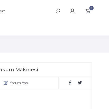
0
işim
Vakum Makinesi
Yorum Yap