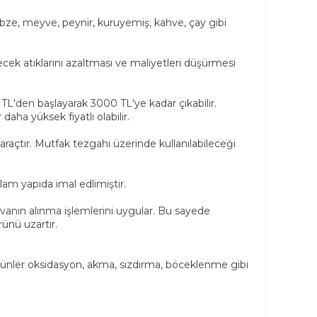
sebze, meyve, peynir, kuruyemiş, kahve, çay gibi
yecek atıklarını azaltması ve maliyetleri düşürmesi
0 TL'den başlayarak 3000 TL'ye kadar çıkabilir.
ha yüksek fiyatlı olabilir.
 araçtır. Mutfak tezgahı üzerinde kullanılabileceği
am yapıda imal edlimiştir.
avanın alınma işlemlerini uygular. Bu sayede
ünü uzartır.
ünler oksidasyon, akma, sızdırma, böceklenme gibi