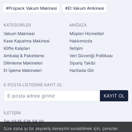
Propack Vakum Makinesi
Et Vakum Amkinesi
KATEGORİLER
MAĞAZA
Vakum Makinesi
Müşteri Hizmetleri
Kase Kapatma Makinesi
Hakkımızda
Köfte Kalıpları
İletişim
Ambalaj & Paketleme
Veri Güveniği Politikası
Dilimleme Makineleri
Sipariş Takibi
Et İşleme Makineleri
Haritada Gör
E-POSTA LİSTESİNE KAYIT OL
KAYIT OL
İLETİŞİM
Tel: 0535 526 58 00
Tel: 0541 215 22 19
Size daha iyi bir alışveriş deneyimi sunabilmek için, çerezler