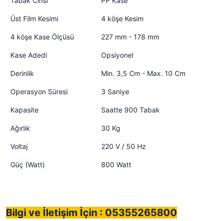
Tabak Cinsi
PP Kase
Üst Film Kesimi
4 köşe Kesim
4 köşe Kase Ölçüsü
227 mm - 178 mm
Kase Adedi
Opsiyonel
Derinlik
Min. 3,5 Cm - Max. 10 Cm
Operasyon Süresi
3 Saniye
Kapasite
Saatte 900 Tabak
Ağırlık
30 Kg
Voltaj
220 V / 50 Hz
Güç (Watt)
800 Watt
Bilgi ve İletişim İçin : 05355265800