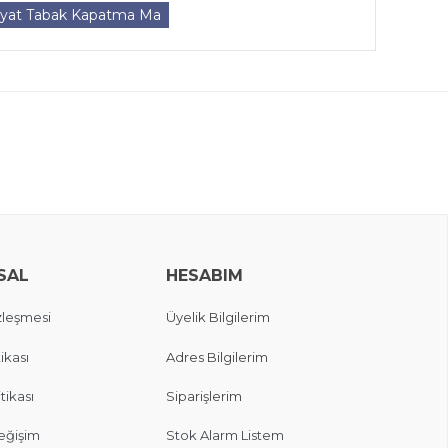
iyat Tabak Kapatma Ma
SAL
HESABIM
zleşmesi
Üyelik Bilgilerim
ikası
Adres Bilgilerim
itikası
Siparişlerim
eğişim
Stok Alarm Listem