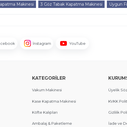
Kapatma Makinesi
3 Göz Tabak Kapatma Makinesi
Uygun F
acebook
İnstagram
YouTube
KATEGORİLER
KURUM
Vakum Makinesi
Üyelik Sö
Kase Kapatma Makinesi
KVKK Polit
Köfte Kalıpları
Gizlilik Pol
Ambalaj & Paketleme
İade ve D