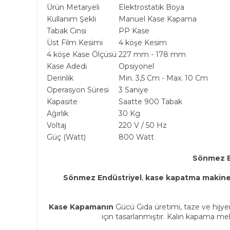
Ürün Metaryeli
Elektrostatik Boya
Kullanım Şekli
Manuel Kase Kapama
Tabak Cinsi
PP Kase
Üst Film Kesimi
4 köşe Kesim
4 köşe Kase Ölçüsü
227 mm - 178 mm
Kase Adedi
Opsiyonel
Derinlik
Min. 3,5 Cm - Max. 10 Cm
Operasyon Süresi
3 Saniye
Kapasite
Saatte 900 Tabak
Ağırlık
30 Kg
Voltaj
220 V / 50 Hz
Güç (Watt)
800 Watt
Sönmez E
Sönmez Endüstriyel
,
kase kapatma makine
Kase Kapamanın
Gücü Gıda üretimi, taze ve hijye
için tasarlanmıştır. Kalın kapama me