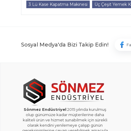
3 Lü Kase Kapatma Makinesi
Üç Çeşit Yemek 
Sosyal Medya'da Bizi Takip Edin!
F
Sönmez Endüstriyel
2015 yılında kurulmuş
olup günümüze kadar müşterilerine daha
kaliteli ürün ve hizmet sunabilmek için sürekli
olarak kendini yenilemeye çalışıp günün
gereksinimlerine cevap verebilmek amacıyla