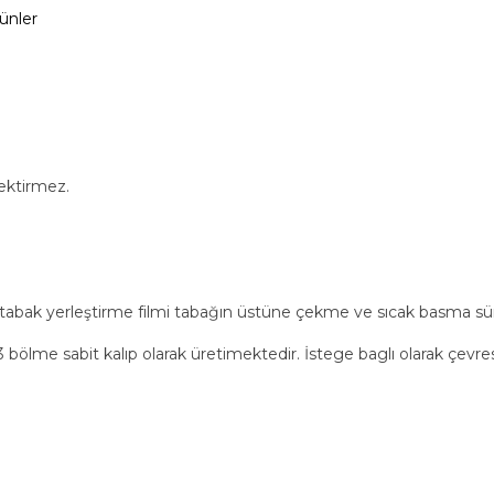
rünler
ektirmez.
tabak yerleştirme filmi tabağın üstüne çekme ve sıcak basma sürel
me sabit kalıp olarak üretimektedir. İstege baglı olarak çevresi