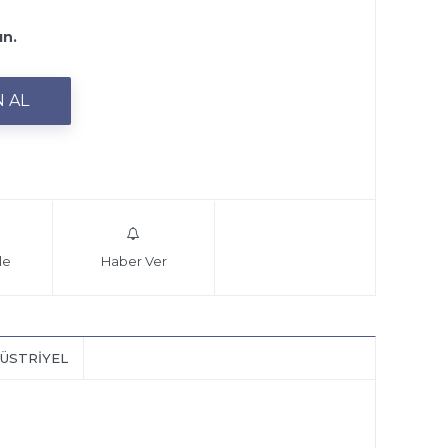
ın.
le
Haber Ver
ÜSTRIYEL