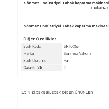
Sönmez Endüstriyel
Tabak kapatma makinesi
mekanizmal
Sönmez Endüstriyel
Tabak kapatma makinesi
Diğer Özellikler
Stok Kodu
SN10053
Marka
Sönmez Vakum
Stok Durumu
Var
Garanti (Yıl)
2
İLGINIZI ÇEKEBILECEK DIĞER ÜRÜNLER