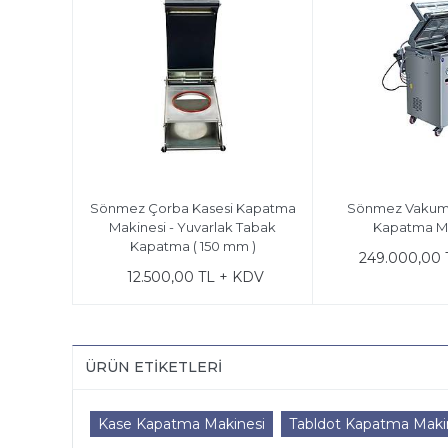
Sönmez Çorba Kasesi Kapatma
Sönmez Vakum 
Makinesi - Yuvarlak Tabak
Kapatma Ma
Kapatma ( 150 mm )
249.000,00 
12.500,00 TL + KDV
ÜRÜN ETIKETLERI
Kase Kapatma Makinesi
Tabldot Kapatma Maki