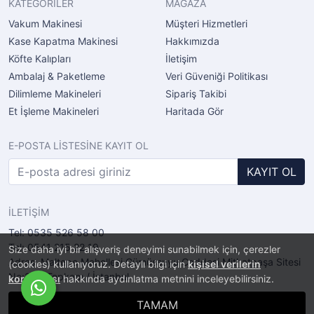
KATEGORİLER
MAĞAZA
Vakum Makinesi
Müşteri Hizmetleri
Kase Kapatma Makinesi
Hakkımızda
Köfte Kalıpları
İletişim
Ambalaj & Paketleme
Veri Güveniği Politikası
Dilimleme Makineleri
Sipariş Takibi
Et İşleme Makineleri
Haritada Gör
E-POSTA LİSTESİNE KAYIT OL
KAYIT OL
İLETİŞİM
Tel: 0535 526 58 00
Tel: 0541 215 22 19
Size daha iyi bir alışveriş deneyimi sunabilmek için, çerezler
Adres: Maltepe Mahellesi Gümüşsuyu Caddesi Mithatpaşa Sitesi
(cookies) kullanıyoruz. Detaylı bilgi için
kişisel verilerin
No:2/11 Topkapı / İstanbul
korunması
hakkında aydınlatma metnini inceleyebilirsiniz.
TAMAM
®
PlatinMarket
E-Ticaret Sistemi
İle Hazırlanmıştır.