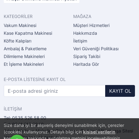
KATEGORİLER
MAĞAZA
Vakum Makinesi
Müşteri Hizmetleri
Kase Kapatma Makinesi
Hakkımızda
Köfte Kalıpları
İletişim
Ambalaj & Paketleme
Veri Güveniği Politikası
Dilimleme Makineleri
Sipariş Takibi
Et İşleme Makineleri
Haritada Gör
E-POSTA LİSTESİNE KAYIT OL
KAYIT OL
İLETİŞİM
Tel: 0535 526 58 00
Tel: 0541 215 22 19
Size daha iyi bir alışveriş deneyimi sunabilmek için, çerezler
Adres: Maltepe Mahellesi Gümüşsuyu Caddesi Mithatpaşa Sitesi
(cookies) kullanıyoruz. Detaylı bilgi için
kişisel verilerin
No:2/11 Topkapı / İstanbul
korunması
hakkında aydınlatma metnini inceleyebilirsiniz.