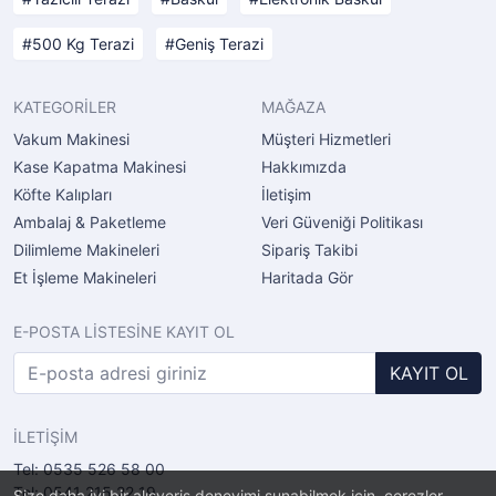
500 Kg Terazi
Geniş Terazi
KATEGORİLER
MAĞAZA
Vakum Makinesi
Müşteri Hizmetleri
Kase Kapatma Makinesi
Hakkımızda
Köfte Kalıpları
İletişim
Ambalaj & Paketleme
Veri Güveniği Politikası
Dilimleme Makineleri
Sipariş Takibi
Et İşleme Makineleri
Haritada Gör
E-POSTA LİSTESİNE KAYIT OL
KAYIT OL
İLETİŞİM
Tel: 0535 526 58 00
Tel: 0541 215 22 19
Size daha iyi bir alışveriş deneyimi sunabilmek için, çerezler