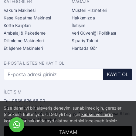
KATEGORİLER
MAĞAZA
Vakum Makinesi
Müşteri Hizmetleri
Kase Kapatma Makinesi
Hakkımızda
Köfte Kalıpları
İletişim
Ambalaj & Paketleme
Veri Güveniği Politikası
Dilimleme Makineleri
Sipariş Takibi
Et İşleme Makineleri
Haritada Gör
E-POSTA LİSTESİNE KAYIT OL
KAYIT OL
İLETİŞİM
Tel: 0535 526 58 00
Tel: 0541 215 22 19
Size daha iyi bir alışveriş deneyimi sunabilmek için, çerezler
Adres: Maltepe Mahellesi Gümüşsuyu Caddesi Mithatpaşa Sitesi
(cookies) kullanıyoruz. Detaylı bilgi için
kişisel verilerin
No:2/11 Topkapı / İstanbul
korunması
hakkında aydınlatma metnini inceleyebilirsiniz.
TAMAM
®
PlatinMarket
E-Ticaret Sistemi
İle Hazırlanmıştır.