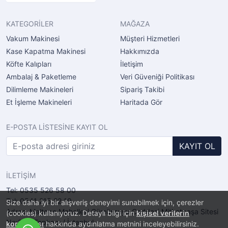
KATEGORİLER
MAĞAZA
Vakum Makinesi
Müşteri Hizmetleri
Kase Kapatma Makinesi
Hakkımızda
Köfte Kalıpları
İletişim
Ambalaj & Paketleme
Veri Güveniği Politikası
Dilimleme Makineleri
Sipariş Takibi
Et İşleme Makineleri
Haritada Gör
E-POSTA LİSTESİNE KAYIT OL
KAYIT OL
İLETİŞİM
Tel: 0535 526 58 00
Tel: 0541 215 22 19
Size daha iyi bir alışveriş deneyimi sunabilmek için, çerezler
Adres: Maltepe Mahellesi Gümüşsuyu Caddesi Mithatpaşa Sitesi
(cookies) kullanıyoruz. Detaylı bilgi için
kişisel verilerin
No:2/11 Topkapı / İstanbul
korunması
hakkında aydınlatma metnini inceleyebilirsiniz.