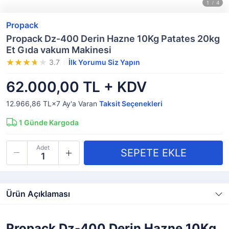
Propack
Propack Dz-400 Derin Hazne 10Kg Patates 20kg
Et Gıda vakum Makinesi
3.7
İlk Yorumu Siz Yapın
62.000,00 TL + KDV
12.966,86 TL×7
Ay'a Varan
Taksit Seçenekleri
1
Günde Kargoda
Adet
Ürün Açıklaması
Propack Dz-400 Derin Hazne 10Kg