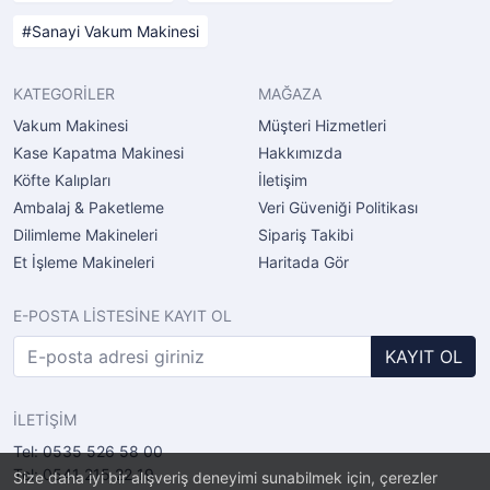
Sanayi Vakum Makinesi
KATEGORİLER
MAĞAZA
Vakum Makinesi
Müşteri Hizmetleri
Kase Kapatma Makinesi
Hakkımızda
Köfte Kalıpları
İletişim
Ambalaj & Paketleme
Veri Güveniği Politikası
Dilimleme Makineleri
Sipariş Takibi
Et İşleme Makineleri
Haritada Gör
E-POSTA LİSTESİNE KAYIT OL
KAYIT OL
İLETİŞİM
Tel: 0535 526 58 00
Tel: 0541 215 22 19
Size daha iyi bir alışveriş deneyimi sunabilmek için, çerezler