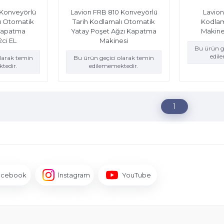
 Konveyörlü
Lavion FRB 810 Konveyörlü
Lavion
ı Otomatik
Tarih Kodlamalı Otomatik
Kodlam
Kapatma
Yatay Poşet Ağzı Kapatma
Makines
2ci EL
Makinesi
Bu ürün g
edil
olarak temin
Bu ürün geçici olarak temin
tedir.
edilememektedir.
1
acebook
İnstagram
YouTube