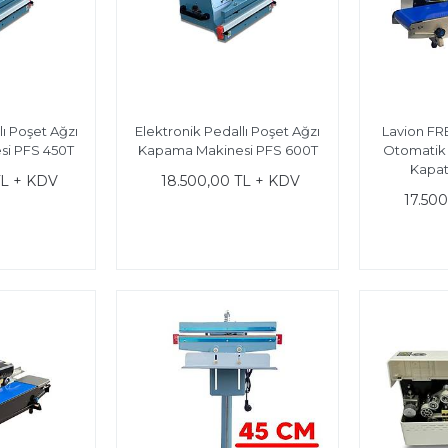
lı Poşet Ağzı
Elektronik Pedallı Poşet Ağzı
Lavion FR
si PFS 450T
Kapama Makinesi PFS 600T
Otomatik 
Kapat
TL + KDV
18.500,00 TL + KDV
17.50