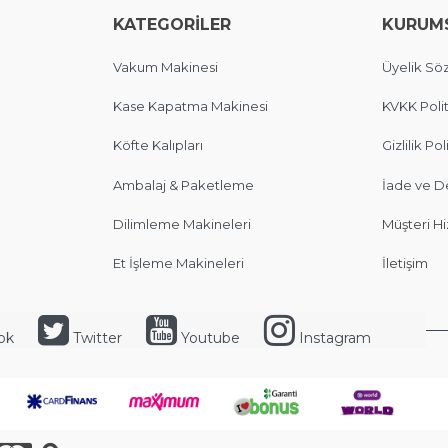
KATEGORİLER
KURUM
Vakum Makinesi
Üyelik Sö
Kase Kapatma Makinesi
KVKK Polit
Köfte Kalıpları
Gizlilik Pol
Ambalaj & Paketleme
İade ve D
Dilimleme Makineleri
Müşteri Hi
Et İşleme Makineleri
İletişim
ok
Twitter
Youtube
Instagram