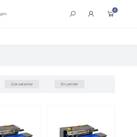
0
işim
Çok satanlar
En yeniler