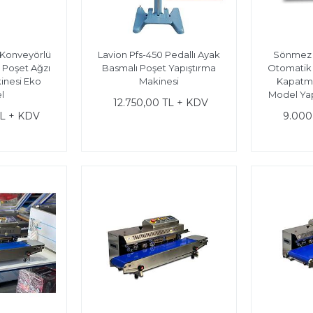
 Konveyörlü
Lavion Pfs-450 Pedallı Ayak
Sönmez 
 Poşet Ağzı
Basmalı Poşet Yapıştırma
Otomatik 
nesi Eko
Makinesi
Kapatma
l
Model Yap
12.750,00 TL + KDV
TL + KDV
9.000