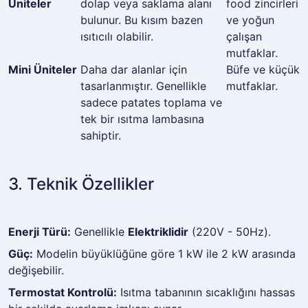
Üniteler
dolap veya saklama alanı
food zincirleri
bulunur. Bu kısım bazen
ve yoğun
ısıtıcılı olabilir.
çalışan
mutfaklar.
Mini Üniteler
Daha dar alanlar için
Büfe ve küçük
tasarlanmıştır. Genellikle
mutfaklar.
sadece patates toplama ve
tek bir ısıtma lambasına
sahiptir.
3. Teknik Özellikler
Enerji Türü:
Genellikle
Elektriklidir
(220V - 50Hz).
Güç:
Modelin büyüklüğüne göre 1 kW ile 2 kW arasında
değişebilir.
Termostat Kontrolü:
Isıtma tabanının sıcaklığını hassas