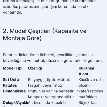
(ısıtma lambaları) ile buzu doğrudan ve kurutmadan
ısıtır. Bu, patateslerin çıtırlığını korumada en etkili
yöntemdir.
2. Model Çeşitleri (Kapasite ve
Montaja Göre)
Patates dinlendirme üniteleri, genellikle işletmenin
büyüklüğüne ve mutfak düzenine göre farklılık gösterir:
Model Tipi
Özelliği
Kullanım
Alanı
Set Üstü
En yaygın tiptir. Mutfak
Küçük ve orta
Patates
tezgahı veya fritöz
ölçekli
Dinlendirme
grubunun yanına yerleştirilir.
kafe/restoran
Kompakt ve ergonomiktir.
mutfakları.
Dolaplı/Ayaklı
Alt kısmında kapalı bir
Büyük fast