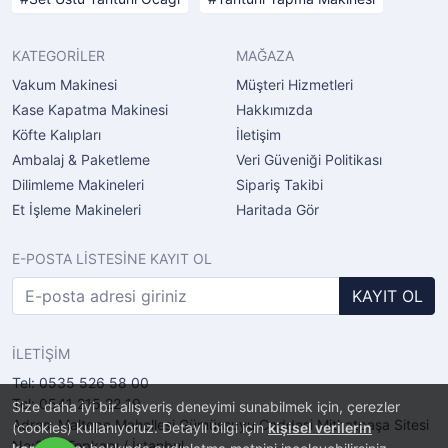
KATEGORİLER
MAĞAZA
Vakum Makinesi
Müşteri Hizmetleri
Kase Kapatma Makinesi
Hakkımızda
Köfte Kalıpları
İletişim
Ambalaj & Paketleme
Veri Güveniği Politikası
Dilimleme Makineleri
Sipariş Takibi
Et İşleme Makineleri
Haritada Gör
E-POSTA LİSTESİNE KAYIT OL
KAYIT OL
İLETİŞİM
Tel: 0535 526 58 00
Tel: 0541 215 22 19
Size daha iyi bir alışveriş deneyimi sunabilmek için, çerezler
Adres: Maltepe Mahellesi Gümüşsuyu Caddesi Mithatpaşa Sitesi
(cookies) kullanıyoruz. Detaylı bilgi için
kişisel verilerin
No:2/11 Topkapı / İstanbul