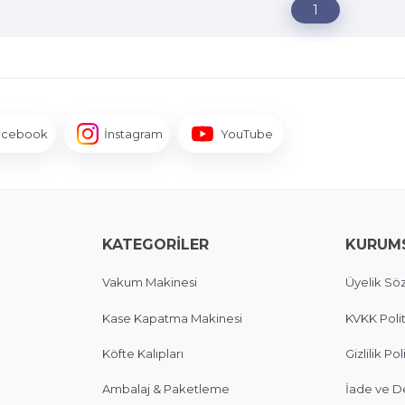
1
acebook
İnstagram
YouTube
KATEGORİLER
KURUM
Vakum Makinesi
Üyelik Sö
Kase Kapatma Makinesi
KVKK Polit
Köfte Kalıpları
Gizlilik Pol
Ambalaj & Paketleme
İade ve D