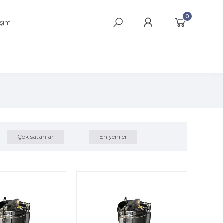
0
işim
Çok satanlar
En yeniler