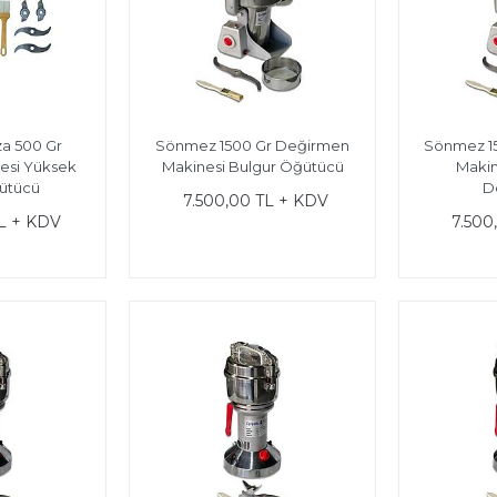
a 500 Gr
Sönmez 1500 Gr Değirmen
Sönmez 1
esi Yüksek
Makinesi Bulgur Öğütücü
Makin
ğütücü
D
7.500,00 TL + KDV
L + KDV
7.500