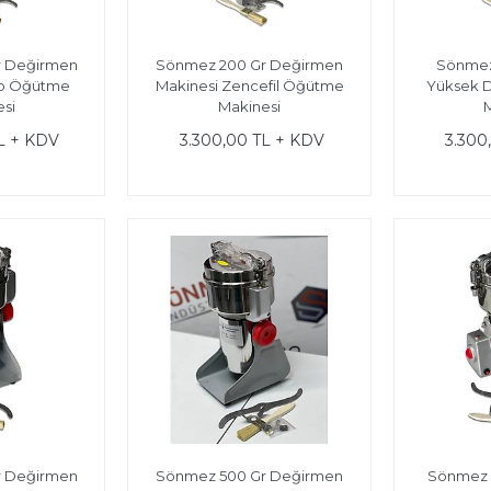
r Değirmen
Sönmez 200 Gr Değirmen
Sönmez 
ep Öğütme
Makinesi Zencefil Öğütme
Yüksek D
si
Makinesi
L + KDV
3.300,00 TL + KDV
3.300
r Değirmen
Sönmez 500 Gr Değirmen
Sönmez 