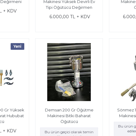
 Değirmeni
Makinesi Yüksek Devirli Ev
Makines
Tipi Öğütücü Değirmen
L + KDV
6.000,00 TL + KDV
6.000
0 Gr Yüksek
Demsan 200 Gr Öğütme
Sönmez 1
harat Hububat
Makinesi Bitki Baharat
Makines
cü
Öğütücü
Bu ürün g
L + KDV
edil
Bu ürün geçici olarak temin