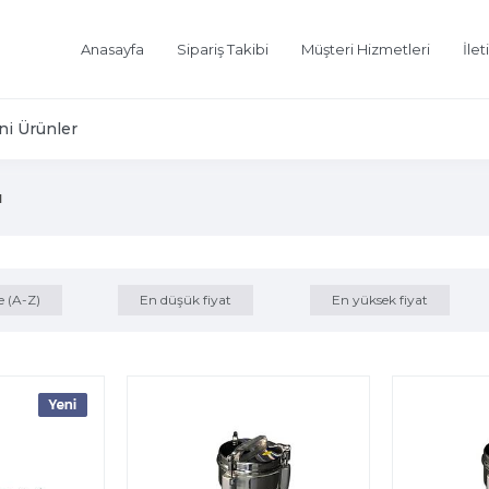
Anasayfa
Sipariş Takibi
Müşteri Hizmetleri
İlet
ni Ürünler
ı
e (A-Z)
En düşük fiyat
En yüksek fiyat