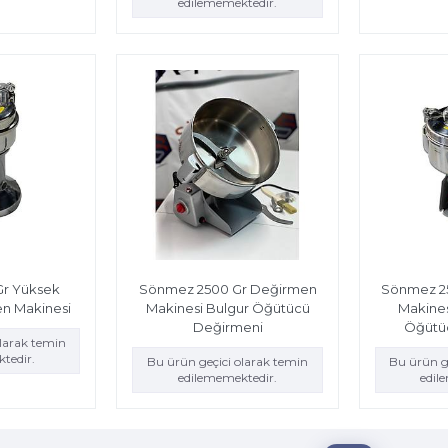
edilememektedir.
Gr Yüksek
Sönmez 2500 Gr Değirmen
Sönmez 2
en Makinesi
Makinesi Bulgur Öğütücü
Makines
Değirmeni
Öğütü
olarak temin
tedir.
Bu ürün geçici olarak temin
Bu ürün g
edilememektedir.
edil