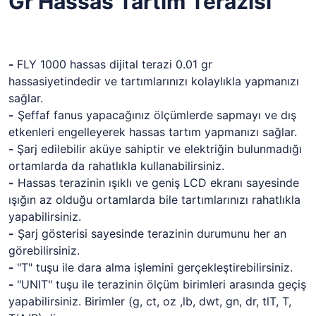
Gr Hassas Tartım Terazisi
-
FLY 1000 hassas dijital terazi 0.01 gr
hassasiyetindedir ve tartımlarınızı kolaylıkla yapmanızı
sağlar.
-
Şeffaf fanus yapacağınız ölçümlerde sapmayı ve dış
etkenleri engelleyerek hassas tartım yapmanızı sağlar.
-
Şarj edilebilir aküye sahiptir ve elektriğin bulunmadığı
ortamlarda da rahatlıkla kullanabilirsiniz.
-
Hassas terazinin ışıklı ve geniş LCD ekranı sayesinde
ışığın az olduğu ortamlarda bile tartımlarınızı rahatlıkla
yapabilirsiniz.
-
Şarj gösterisi sayesinde terazinin durumunu her an
görebilirsiniz.
-
"T" tuşu ile dara alma işlemini gerçekleştirebilirsiniz.
-
"UNIT" tuşu ile terazinin ölçüm birimleri arasında geçiş
yapabilirsiniz. Birimler (g, ct, oz ,lb, dwt, gn, dr, tlT, T,