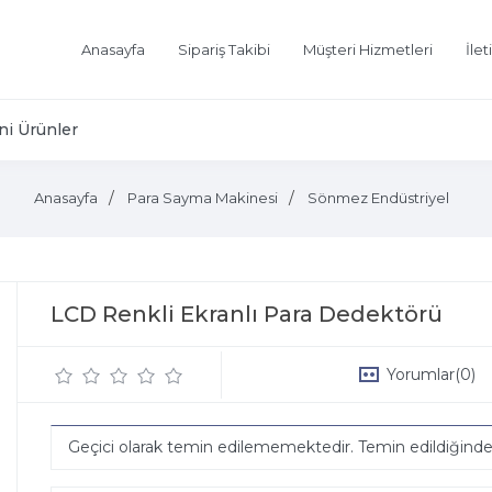
Anasayfa
Sipariş Takibi
Müşteri Hizmetleri
İlet
ni Ürünler
Anasayfa
Para Sayma Makinesi
Sönmez Endüstriyel
LCD Renkli Ekranlı Para Dedektörü
Yorumlar
(0)
Geçici olarak temin edilememektedir. Temin edildiğind