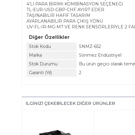
4'Lİ PARA BİRİMİ KOMBİNASYON SEÇENEĞİ
TL-EUR-USD-GBP-CHF AYIRT EDER
TAŞINABİLİR HAFİF TASARIM
AYARLANABİLİR PARA ÇIKIŞ YÖNÜ
UV-FL-IR-MG-MT VE RENK SENSÖRLERİYLE 2 FA
Diğer Özellikler
Stok Kodu
SNMZ-652
Marka
Sönmez Endüstriyel
Stok Durumu
Bu ürün geçici olarak tem
Garanti (Yıl)
2
İLGINIZI ÇEKEBILECEK DIĞER ÜRÜNLER