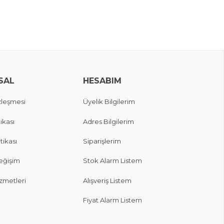
SAL
HESABIM
zleşmesi
Üyelik Bilgilerim
ikası
Adres Bilgilerim
itikası
Siparişlerim
eğişim
Stok Alarm Listem
zmetleri
Alışveriş Listem
Fiyat Alarm Listem