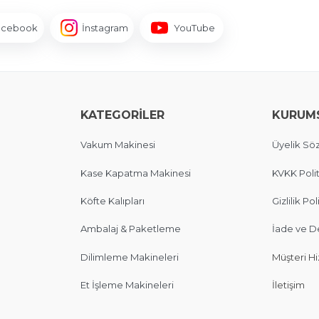
acebook
İnstagram
YouTube
KATEGORİLER
KURUM
Vakum Makinesi
Üyelik Sö
Kase Kapatma Makinesi
KVKK Polit
Köfte Kalıpları
Gizlilik Pol
Ambalaj & Paketleme
İade ve D
Dilimleme Makineleri
Müşteri Hi
Et İşleme Makineleri
İletişim