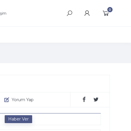
0
işim
Yorum Yap
e