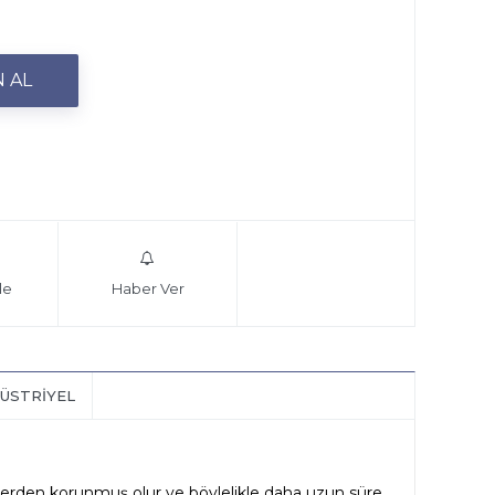
le
Haber Ver
ÜSTRIYEL
erden korunmuş olur ve böylelikle daha uzun süre