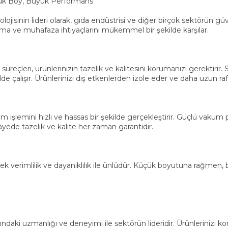
ük Boy, Büyük Performans
lojisinin lideri olarak, gıda endüstrisi ve diğer birçok sektörün 
ama ve muhafaza ihtiyaçlarını mükemmel bir şekilde karşılar.
reçleri, ürünlerinizin tazelik ve kalitesini korumanızı gerektiri
ekilde çalışır. Ürünlerinizi dış etkenlerden izole eder ve daha uzun r
um işlemini hızlı ve hassas bir şekilde gerçekleştirir. Güçlü vakum
ede tazelik ve kalite her zaman garantidir.
sek verimlilik ve dayanıklılık ile ünlüdür. Küçük boyutuna rağmen, 
ındaki uzmanlığı ve deneyimi ile sektörün lideridir. Ürünleriniz