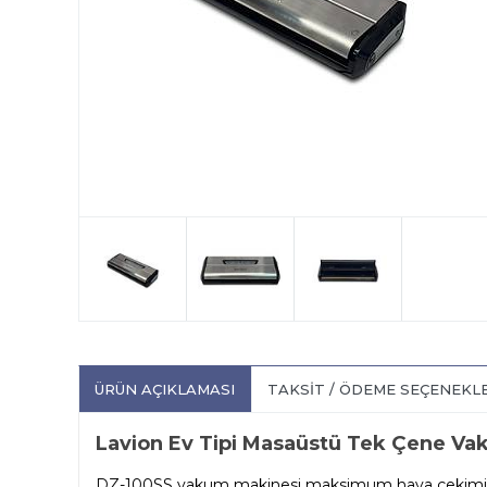
ÜRÜN AÇIKLAMASI
TAKSIT / ÖDEME SEÇENEKL
Lavion Ev Tipi Masaüstü Tek Çene Va
DZ-100SS vakum makinesi maksimum hava çekimi sağ