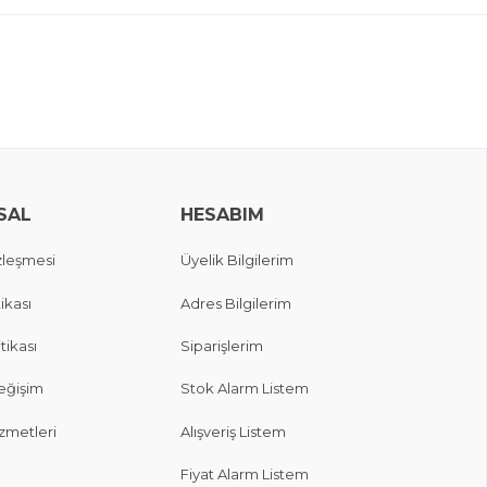
SAL
HESABIM
zleşmesi
Üyelik Bilgilerim
ikası
Adres Bilgilerim
itikası
Siparişlerim
eğişim
Stok Alarm Listem
zmetleri
Alışveriş Listem
Fiyat Alarm Listem