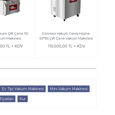
ne 50
Sönmez Vakum Çift Çene 50
Sönmez Vakum Ge
inesi
Cm Vakum Makinesi
50*65 Çift Çene Va
KDV
55.000,00 TL + KDV
115.000,00 T
Ev Tipi Vakum Makinesi
Mini Vakum Makinesi
iyatları
Kur