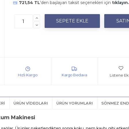
721,54 TL
'den başlayan taksit seçenekleri için
tıklayın.
Listene Ek
ERI
ÜRÜN VIDEOLARI
ÜRÜN YORUMLARI
SÖNMEZ END
kum Makinesi
lar. Ürünler paketlendikten sonra koku, nem kaybı gibi etkenl