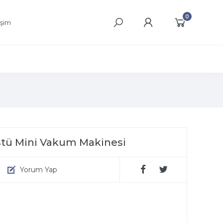
0
işim
stü Mini Vakum Makinesi
Yorum Yap