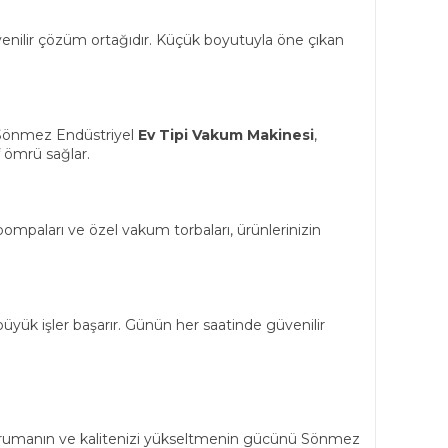
güvenilir çözüm ortağıdır. Küçük boyutuyla öne çıkan
r. Sönmez Endüstriyel
Ev Tipi Vakum Makinesi
,
af ömrü sağlar.
 pompaları ve özel vakum torbaları, ürünlerinizin
büyük işler başarır. Günün her saatinde güvenilir
i korumanın ve kalitenizi yükseltmenin gücünü Sönmez