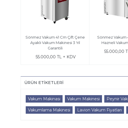
Gıda Vakum Makinesi Bakım
Sönmez Vakum 41 Cm Çift Ç
Seti
Ayaklı Vakum Makinesi 3 Yıl
Garantili
2.750,00 TL + KDV
55.000,00 TL + KDV
ÜRÜN ETIKETLERI
Vakum Makinası
Vakum Makinesi
Peynir Va
Vakumlama Makinesi
Lavion Vakum Fiyatları