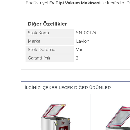
Endüstriyel
Ev Tipi Vakum Makinesi
ile keşfedin. Da
Diğer Özellikler
Stok Kodu
SN100174
Marka
Lavion
Stok Durumu
Var
Garanti (Yıl)
2
İLGINIZI ÇEKEBILECEK DIĞER ÜRÜNLER