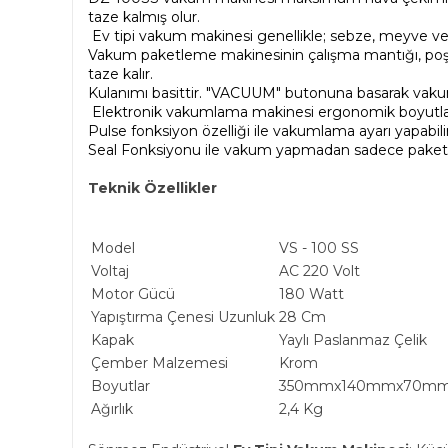
taze kalmış olur.
Ev tipi vakum makinesi genellikle; sebze, meyve ve
Vakum paketleme makinesinin çalışma mantığı, poşet
taze kalır.
Kulanımı basittir. "VACUUM" butonuna basarak vakum
Elektronik vakumlama makinesi ergonomik boyutları
Pulse fonksiyon özelliği ile vakumlama ayarı yapabilir
Seal Fonksiyonu ile vakum yapmadan sadece paketle
Teknik Özellikler
Model
VS - 100 SS
Voltaj
AC 220 Volt
Motor Gücü
180 Watt
Yapıştırma Çenesi Uzunluk
28 Cm
Kapak
Yaylı Paslanmaz Çelik
Çember Malzemesi
Krom
Boyutlar
350mmx140mmx70mm (
Ağırlık
2,4 Kg