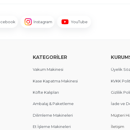
acebook
İnstagram
YouTube
KATEGORİLER
KURUM
Vakum Makinesi
Üyelik Sö
Kase Kapatma Makinesi
KVKK Polit
Köfte Kalıpları
Gizlilik Pol
Ambalaj & Paketleme
İade ve D
Dilimleme Makineleri
Müşteri Hi
Et İşleme Makineleri
İletişim