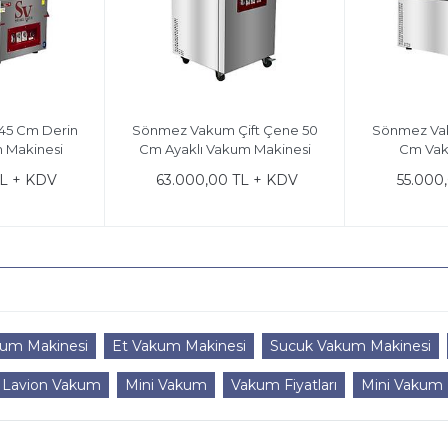
ene
Sönmez Vakum 45 Cm Derin
Sönmez Vakum Çift Çe
Hazneli Vakum Makinesi
Cm Ayaklı Vakum Mak
55.000,00 TL + KDV
63.000,00 TL + 
kum Makinesi
Et Vakum Makinesi
Sucuk Vakum Makinesi
Lavion Vakum
Mini Vakum
Vakum Fiyatları
Mini Vakum F