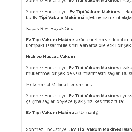
Sönmez Endüstriyel
Ev Tipi Vakum Makinesi
: Küç
Sönmez Endüstriyel,
Ev Tipi Vakum Makinesi
tekno
bu
Ev Tipi Vakum Makinesi
, işletmenizin ambalajl
Küçük Boy, Büyük Güç
Ev Tipi Vakum Makinesi
Gıda üretimi ve depolama sü
kompakt tasarımı ile sınırlı alanlarda bile etkili bir ş
Hızlı ve Hassas Vakum
Sönmez Endüstriyel
Ev Tipi Vakum Makinesi
, vak
mükemmel bir şekilde vakumlanmasını sağlar. Bu say
Mükemmel Makina Performansı
Sönmez Endüstriyel
Ev Tipi Vakum Makinesi
, yük
çalışma sağlar, böylece iş akışınızı kesintisiz tutar.
Ev Tipi Vakum Makinesi
Uzmanlığı
Sönmez Endüstriyel ,
Ev Tipi Vakum Makinesi
alan