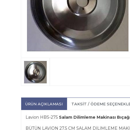
ÜRÜN AÇIKLAMASI
TAKSIT / ÖDEME SEÇENEKL
Lavion HBS-275
Salam Dilimleme Makinası Bıçağ
BÜTÜN LAVİON 27.5 CM SALAM DİLİMLEME MAK