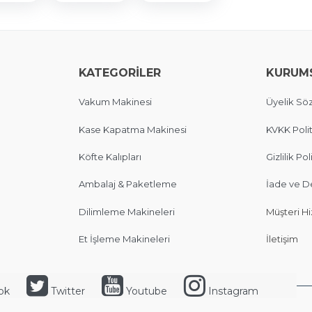
KATEGORİLER
KURUM
Vakum Makinesi
Üyelik Sö
Kase Kapatma Makinesi
KVKK Polit
Köfte Kalıpları
Gizlilik Pol
Ambalaj & Paketleme
İade ve D
Dilimleme Makineleri
Müşteri Hi
Et İşleme Makineleri
İletişim
ok
Twitter
Youtube
Instagram