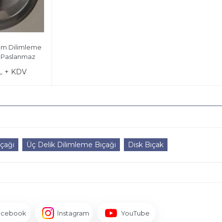
am Dilimleme
ı Paslanmaz
L + KDV
çağı
Üç Delik Dilimleme Bıçağı
Disk Bıçak
acebook
İnstagram
YouTube