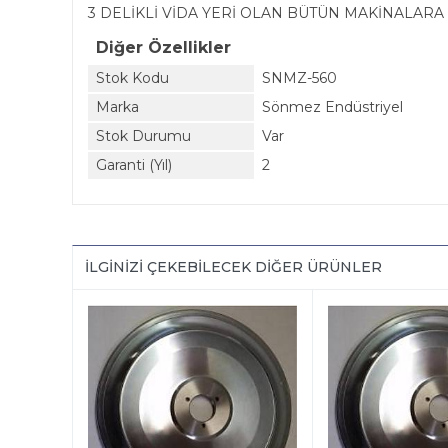
3 DELİKLİ VİDA YERİ OLAN BÜTÜN MAKİNALAR
Diğer Özellikler
Stok Kodu
SNMZ-560
Marka
Sönmez Endüstriyel
Stok Durumu
Var
Garanti (Yıl)
2
İLGINIZI ÇEKEBILECEK DIĞER ÜRÜNLER