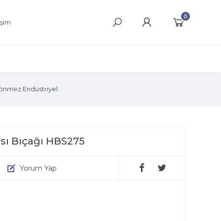
0
işim
önmez Endüstriyel
sı Bıçağı HBS275
Yorum Yap