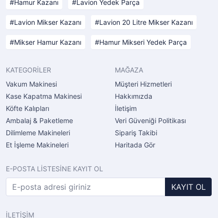
Hamur Kazanı
Lavion Yedek Parça
Lavion Mikser Kazanı
Lavion 20 Litre Mikser Kazanı
Mikser Hamur Kazanı
Hamur Mikseri Yedek Parça
KATEGORİLER
MAĞAZA
Vakum Makinesi
Müşteri Hizmetleri
Kase Kapatma Makinesi
Hakkımızda
Köfte Kalıpları
İletişim
Ambalaj & Paketleme
Veri Güveniği Politikası
Dilimleme Makineleri
Sipariş Takibi
Et İşleme Makineleri
Haritada Gör
E-POSTA LİSTESİNE KAYIT OL
KAYIT OL
İLETİŞİM