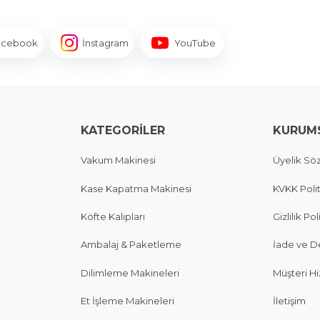
acebook
İnstagram
YouTube
KATEGORİLER
KURUM
Vakum Makinesi
Üyelik Sö
Kase Kapatma Makinesi
KVKK Polit
Köfte Kalıpları
Gizlilik Pol
Ambalaj & Paketleme
İade ve D
Dilimleme Makineleri
Müşteri Hi
Et İşleme Makineleri
İletişim