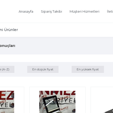
Anasayfa
Sipariş Takibi
Müşteri Hizmetleri
İlet
ni Ürünler
onuçları
e (A-Z)
En düşük fiyat
En yüksek fiyat