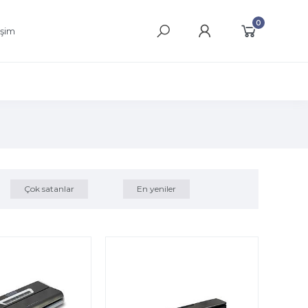
0
işim
Çok satanlar
En yeniler