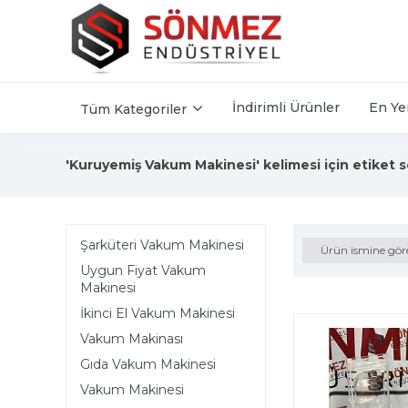
İndirimli Ürünler
En Ye
Tüm Kategoriler
'Kuruyemiş Vakum Makinesi' kelimesi için etiket s
Şarküteri Vakum Makinesi
Ürün ismine gör
Uygun Fiyat Vakum
Makinesi
İkinci El Vakum Makinesi
Vakum Makinası
Gıda Vakum Makinesi
Vakum Makinesi