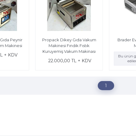
Gıda Peynir
Propack Dikey Gıda Vakum
Brader Ev
m Makinesi
Makinesi Fındık Fıstık
Kuruyemiş Vakum Makinası
TL + KDV
Bu ürün g
22.000,00 TL + KDV
edil
1