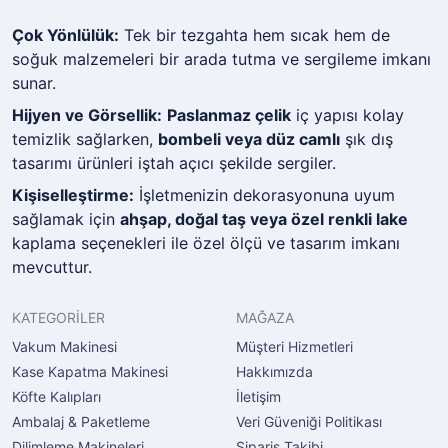
Çok Yönlülük:
Tek bir tezgahta hem sıcak hem de
soğuk malzemeleri bir arada tutma ve sergileme imkanı
sunar.
Hijyen ve Görsellik:
Paslanmaz çelik
iç yapısı kolay
temizlik sağlarken,
bombeli veya düz camlı
şık dış
tasarımı ürünleri iştah açıcı şekilde sergiler.
Kişiselleştirme:
İşletmenizin dekorasyonuna uyum
sağlamak için
ahşap, doğal taş veya özel renkli lake
kaplama seçenekleri ile özel ölçü ve tasarım imkanı
mevcuttur.
KATEGORİLER
MAĞAZA
Vakum Makinesi
Müşteri Hizmetleri
Kase Kapatma Makinesi
Hakkımızda
Köfte Kalıpları
İletişim
Ambalaj & Paketleme
Veri Güveniği Politikası
Dilimleme Makineleri
Sipariş Takibi