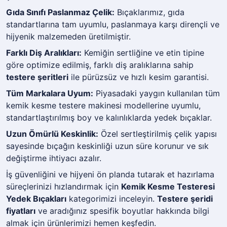
Gıda Sınıfı Paslanmaz Çelik:
Bıçaklarımız, gıda
standartlarına tam uyumlu, paslanmaya karşı dirençli ve
hijyenik malzemeden üretilmiştir.
Farklı Diş Aralıkları:
Kemiğin sertliğine ve etin tipine
göre optimize edilmiş, farklı diş aralıklarına sahip
testere şeritleri
ile pürüzsüz ve hızlı kesim garantisi.
Tüm Markalara Uyum:
Piyasadaki yaygın kullanılan tüm
kemik kesme testere makinesi modellerine uyumlu,
standartlaştırılmış boy ve kalınlıklarda yedek bıçaklar.
Uzun Ömürlü Keskinlik:
Özel sertleştirilmiş çelik yapısı
sayesinde bıçağın keskinliği uzun süre korunur ve sık
değiştirme ihtiyacı azalır.
İş güvenliğini ve hijyeni ön planda tutarak et hazırlama
süreçlerinizi hızlandırmak için
Kemik Kesme Testeresi
Yedek Bıçakları
kategorimizi inceleyin.
Testere şeridi
fiyatları
ve aradığınız spesifik boyutlar hakkında bilgi
almak için ürünlerimizi hemen keşfedin.