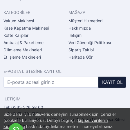
KATEGORİLER
MAĞAZA
Vakum Makinesi
Müşteri Hizmetleri
Kase Kapatma Makinesi
Hakkımızda
Köfte Kalıpları
İletişim
Ambalaj & Paketleme
Veri Güveniği Politikası
Dilimleme Makineleri
Sipariş Takibi
Et İşleme Makineleri
Haritada Gör
E-POSTA LİSTESİNE KAYIT OL
KAYIT OL
İLETİŞİM
Tel: 0535 526 58 00
Tel: 0541 215 22 19
Size daha iyi bir alışveriş deneyimi sunabilmek için, çerezler
Adres: Maltepe Mahellesi Gümüşsuyu Caddesi Mithatpaşa Sitesi
(cookies) kullanıyoruz. Detaylı bilgi için
kişisel verilerin
No:2/11 Topkapı / İstanbul
korunması
hakkında aydınlatma metnini inceleyebilirsiniz.