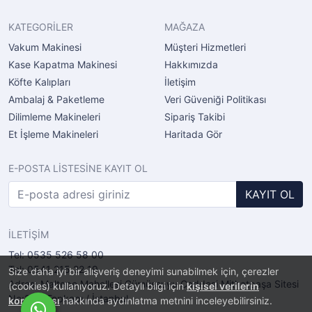
KATEGORİLER
MAĞAZA
Vakum Makinesi
Müşteri Hizmetleri
Kase Kapatma Makinesi
Hakkımızda
Köfte Kalıpları
İletişim
Ambalaj & Paketleme
Veri Güveniği Politikası
Dilimleme Makineleri
Sipariş Takibi
Et İşleme Makineleri
Haritada Gör
E-POSTA LİSTESİNE KAYIT OL
KAYIT OL
İLETİŞİM
Tel: 0535 526 58 00
Tel: 0541 215 22 19
Size daha iyi bir alışveriş deneyimi sunabilmek için, çerezler
Adres: Maltepe Mahellesi Gümüşsuyu Caddesi Mithatpaşa Sitesi
(cookies) kullanıyoruz. Detaylı bilgi için
kişisel verilerin
No:2/11 Topkapı / İstanbul
korunması
hakkında aydınlatma metnini inceleyebilirsiniz.