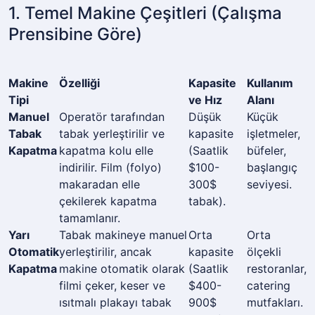
1. Temel Makine Çeşitleri (Çalışma
Prensibine Göre)
Makine
Özelliği
Kapasite
Kullanım
Tipi
ve Hız
Alanı
Manuel
Operatör tarafından
Düşük
Küçük
Tabak
tabak yerleştirilir ve
kapasite
işletmeler,
Kapatma
kapatma kolu elle
(Saatlik
büfeler,
indirilir. Film (folyo)
$100-
başlangıç
makaradan elle
300$
seviyesi.
çekilerek kapatma
tabak).
tamamlanır.
Yarı
Tabak makineye manuel
Orta
Orta
Otomatik
yerleştirilir, ancak
kapasite
ölçekli
Kapatma
makine otomatik olarak
(Saatlik
restoranlar,
filmi çeker, keser ve
$400-
catering
ısıtmalı plakayı tabak
900$
mutfakları.