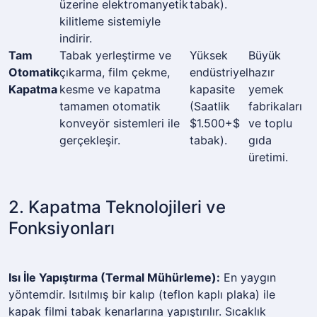
üzerine elektromanyetik
tabak).
kilitleme sistemiyle
indirir.
Tam
Tabak yerleştirme ve
Yüksek
Büyük
Otomatik
çıkarma, film çekme,
endüstriyel
hazır
Kapatma
kesme ve kapatma
kapasite
yemek
tamamen otomatik
(Saatlik
fabrikaları
konveyör sistemleri ile
$1.500+$
ve toplu
gerçekleşir.
tabak).
gıda
üretimi.
2. Kapatma Teknolojileri ve
Fonksiyonları
Isı İle Yapıştırma (Termal Mühürleme):
En yaygın
yöntemdir. Isıtılmış bir kalıp (teflon kaplı plaka) ile
kapak filmi tabak kenarlarına yapıştırılır. Sıcaklık