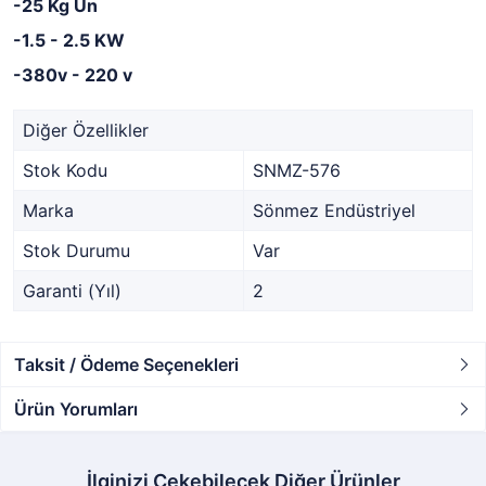
-25 Kg Un
-1.5 - 2.5 KW
-380v - 220 v
Diğer Özellikler
Stok Kodu
SNMZ-576
Marka
Sönmez Endüstriyel
Stok Durumu
Var
Garanti (Yıl)
2
Taksit / Ödeme Seçenekleri
Ürün Yorumları
İlginizi Çekebilecek Diğer Ürünler