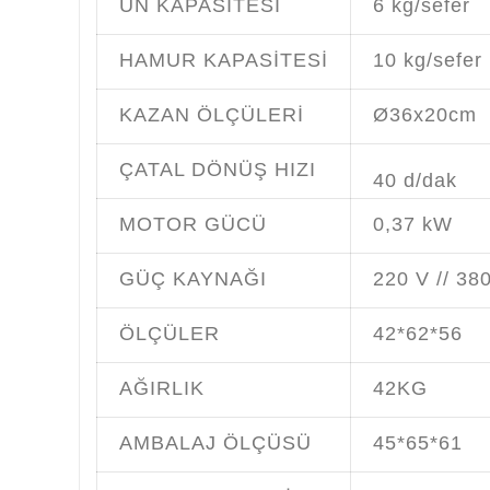
UN KAPASİTESİ
6 kg/sefer
HAMUR KAPASİTESİ
10 kg/sefer
KAZAN ÖLÇÜLERİ
Ø36x20cm
ÇATAL DÖNÜŞ HIZI
40 d/dak
MOTOR GÜCÜ
0,37 kW
GÜÇ KAYNAĞI
220 V // 38
ÖLÇÜLER
42*62*56
AĞIRLIK
42KG
AMBALAJ ÖLÇÜSÜ
45*65*61