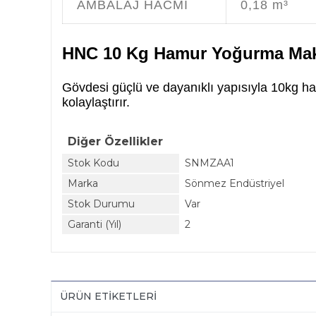
AMBALAJ HACMİ
0,18 m³
HNC 10 Kg Hamur Yoğurma Mak
Gövdesi güçlü ve dayanıklı yapısıyla 10kg ha
kolaylaştırır.
Diğer Özellikler
Stok Kodu
SNMZAA1
Marka
Sönmez Endüstriyel
Stok Durumu
Var
Garanti (Yıl)
2
ÜRÜN ETIKETLERI