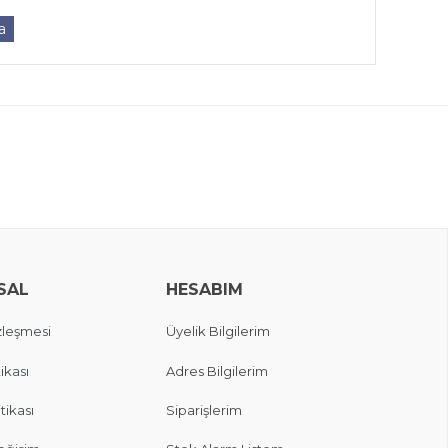
a
SAL
HESABIM
zleşmesi
Üyelik Bilgilerim
ikası
Adres Bilgilerim
itikası
Siparişlerim