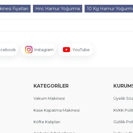
esi Fiyatları
Hnc Hamur Yoğurma
10 Kg Hamur Yoğurm
acebook
İnstagram
YouTube
KATEGORİLER
KURUM
Vakum Makinesi
Üyelik Sö
Kase Kapatma Makinesi
KVKK Polit
Köfte Kalıpları
Gizlilik Pol