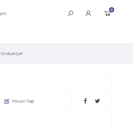
0
işim
Endüstriyel
Yorum Yap