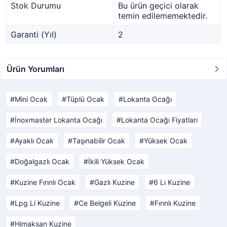
Stok Durumu
Bu ürün geçici olarak
temin edilememektedir.
Garanti (Yıl)
2
Ürün Yorumları
Mini Ocak
Tüplü Ocak
Lokanta Ocağı
İnoxmaster Lokanta Ocağı
Lokanta Ocağı Fiyatları
Ayaklı Ocak
Taşınabilir Ocak
Yüksek Ocak
Doğalgazlı Ocak
İkili Yüksek Ocak
Kuzine Fırınlı Ocak
Gazlı Kuzine
6 Lı Kuzine
Lpg Li Kuzine
Ce Belgeli Kuzine
Fırınlı Kuzine
Himaksan Kuzine