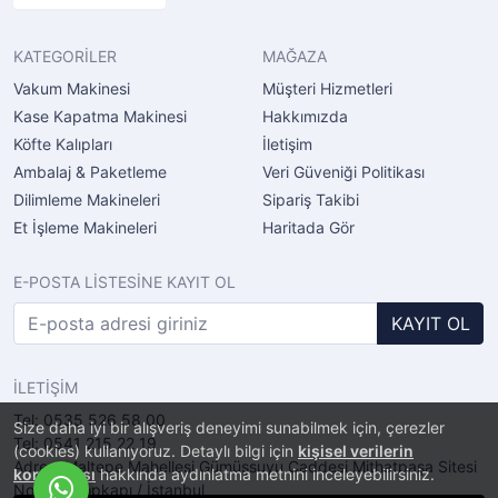
KATEGORİLER
MAĞAZA
Vakum Makinesi
Müşteri Hizmetleri
Kase Kapatma Makinesi
Hakkımızda
Köfte Kalıpları
İletişim
Ambalaj & Paketleme
Veri Güveniği Politikası
Dilimleme Makineleri
Sipariş Takibi
Et İşleme Makineleri
Haritada Gör
E-POSTA LİSTESİNE KAYIT OL
KAYIT OL
İLETİŞİM
Tel: 0535 526 58 00
Size daha iyi bir alışveriş deneyimi sunabilmek için, çerezler
Tel: 0541 215 22 19
(cookies) kullanıyoruz. Detaylı bilgi için
kişisel verilerin
Adres: Maltepe Mahellesi Gümüşsuyu Caddesi Mithatpaşa Sitesi
korunması
hakkında aydınlatma metnini inceleyebilirsiniz.
No:2/11 Topkapı / İstanbul