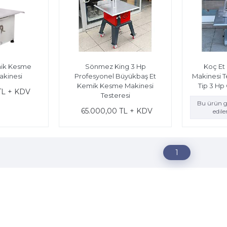
mik Kesme
Sönmez King 3 Hp
Koç Et
akinesi
Profesyonel Büyükbaş Et
Makinesi 
Kemik Kesme Makinesi
Tip 3 Hp
TL + KDV
Testeresi
Bu ürün g
65.000,00 TL + KDV
edil
1