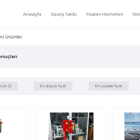
Anasayfa
Sipariş Takibi
Müşteri Hizmetleri
İlet
ni Ürünler
onuçları
e (A-Z)
En düşük fiyat
En yüksek fiyat