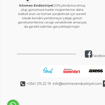
Sönmez Endüstriyel
2015 yılında kurulmuş
olup günümüze kadar müşterilerine daha
kaliteli ürün ve hizmet sunabilmek için sürekli
olarak kendini yenilemeye çalışıp günün
gereksinimlerine cevap verebilmek amacıyla
da gerekli adımları gerçekleştirmiştir.
Facebo
+0541 215 22 19
info@sonmezendustriyel.com