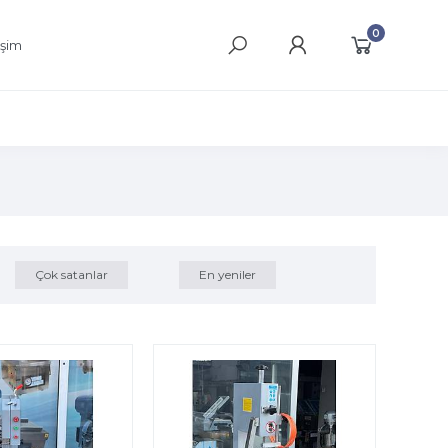
0
işim
Çok satanlar
En yeniler