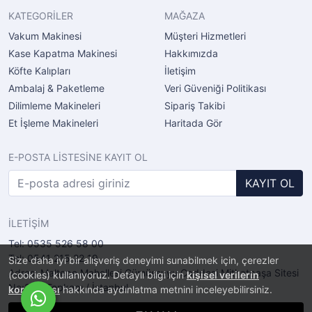
KATEGORİLER
MAĞAZA
Vakum Makinesi
Müşteri Hizmetleri
Kase Kapatma Makinesi
Hakkımızda
Köfte Kalıpları
İletişim
Ambalaj & Paketleme
Veri Güveniği Politikası
Dilimleme Makineleri
Sipariş Takibi
Et İşleme Makineleri
Haritada Gör
E-POSTA LİSTESİNE KAYIT OL
KAYIT OL
İLETİŞİM
Tel: 0535 526 58 00
Tel: 0541 215 22 19
Size daha iyi bir alışveriş deneyimi sunabilmek için, çerezler
Adres: Maltepe Mahellesi Gümüşsuyu Caddesi Mithatpaşa Sitesi
(cookies) kullanıyoruz. Detaylı bilgi için
kişisel verilerin
No:2/11 Topkapı / İstanbul
korunması
hakkında aydınlatma metnini inceleyebilirsiniz.