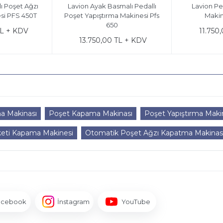
lı Poşet Ağzı
Lavion Ayak Basmalı Pedallı
Lavion Pe
i PFS 450T
Poşet Yapıştırma Makinesi Pfs
Makin
650
TL + KDV
11.750
13.750,00 TL + KDV
ma Makinası
Poşet Kapama Makinası
Poşet Yapıştırma Makine
eti Kapama Makinesi
Otomatik Poşet Ağzı Kapatma Makinas
acebook
İnstagram
YouTube