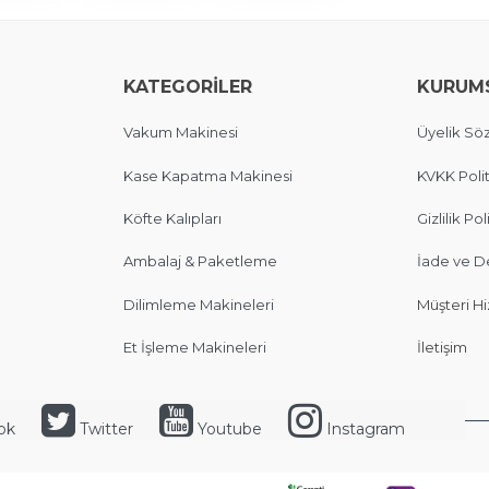
KATEGORİLER
KURUM
Vakum Makinesi
Üyelik Sö
Kase Kapatma Makinesi
KVKK Polit
Köfte Kalıpları
Gizlilik Pol
Ambalaj & Paketleme
İade ve D
Dilimleme Makineleri
Müşteri Hi
Et İşleme Makineleri
İletişim
ok
Twitter
Youtube
Instagram