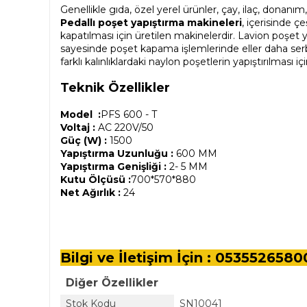
Genellikle gıda, özel yerel ürünler, çay, ilaç, donan
Pedallı poşet yapıştırma makineleri
, içerisinde çe
kapatılması için üretilen makinelerdir. Lavion poşet 
sayesinde poşet kapama işlemlerinde eller daha serb
farklı kalınlıklardaki naylon poşetlerin yapıştırılması i
Teknik Özellikler
Model :
PFS 600 - T
Voltaj :
AC 220V/50
Güç (W) :
1500
Yapıştırma Uzunluğu :
600 MM
Yapıştırma Genişliği :
2- 5 MM
Kutu Ölçüsü :
700*570*880
Net Ağırlık :
24
Bilgi ve İletişim İçin : 0535526580
Diğer Özellikler
Stok Kodu
SN10041