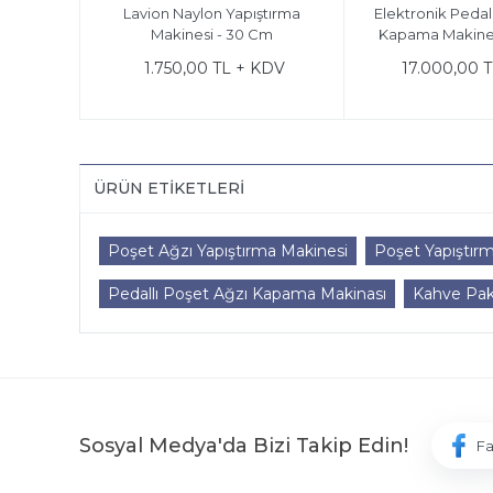
 Poşet
Lavion Naylon Yapıştırma
Elektronik Pedal
esi
Makinesi - 30 Cm
Kapama Makines
KDV
1.750,00 TL + KDV
17.000,00 
ÜRÜN ETIKETLERI
Poşet Ağzı Yapıştırma Makinesi
Poşet Yapıştır
Pedallı Poşet Ağzı Kapama Makinası
Kahve Pak
Sosyal Medya'da Bizi Takip Edin!
F