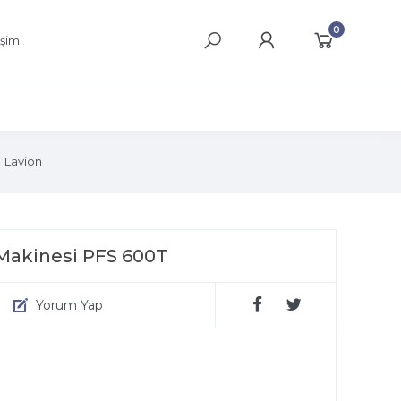
0
işim
Lavion
 Makinesi PFS 600T
Yorum Yap