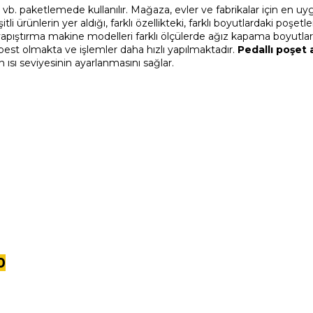
ım, vb. paketlemede kullanılır. Mağaza, evler ve fabrikalar için en
şitli ürünlerin yer aldığı, farklı özellikteki, farklı boyutlardaki poşet
yapıştırma makine modelleri farklı ölçülerde ağız kapama boyutları
est olmakta ve işlemler daha hızlı yapılmaktadır.
Pedallı
poşet 
çin ısı seviyesinin ayarlanmasını sağlar.
0