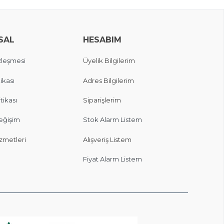
SAL
HESABIM
zleşmesi
Üyelik Bilgilerim
ikası
Adres Bilgilerim
itikası
Siparişlerim
eğişim
Stok Alarm Listem
zmetleri
Alışveriş Listem
Fiyat Alarm Listem