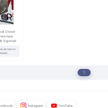
vuk Döner
si Isıya
k Sigortalı
olarak temin
tedir.
1
acebook
İnstagram
YouTube