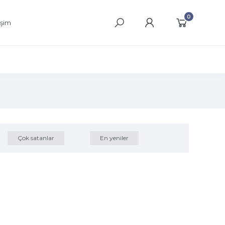
0
işim
Çok satanlar
En yeniler