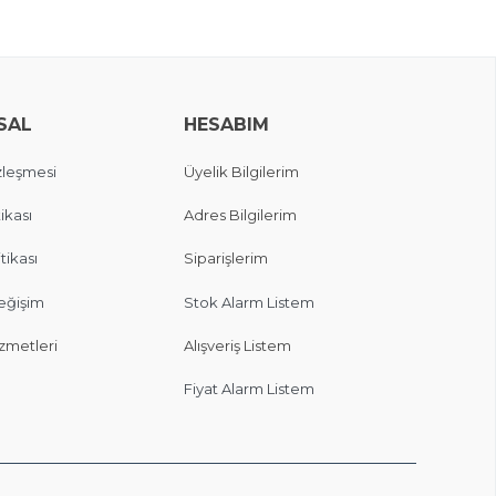
SAL
HESABIM
zleşmesi
Üyelik Bilgilerim
ikası
Adres Bilgilerim
itikası
Siparişlerim
eğişim
Stok Alarm Listem
zmetleri
Alışveriş Listem
Fiyat Alarm Listem