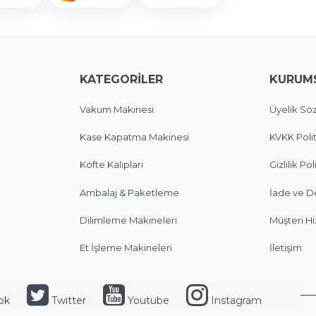
KATEGORİLER
KURUM
Vakum Makinesi
Üyelik Sö
Kase Kapatma Makinesi
KVKK Polit
Köfte Kalıpları
Gizlilik Pol
Ambalaj & Paketleme
İade ve D
Dilimleme Makineleri
Müşteri Hi
Et İşleme Makineleri
İletişim
ok
Twitter
Youtube
Instagram