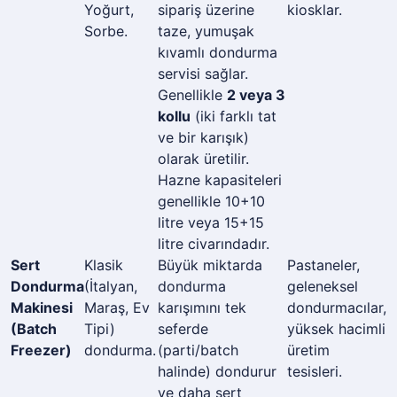
Yoğurt,
sipariş üzerine
kiosklar.
Sorbe.
taze, yumuşak
kıvamlı dondurma
servisi sağlar.
Genellikle
2 veya 3
kollu
(iki farklı tat
ve bir karışık)
olarak üretilir.
Hazne kapasiteleri
genellikle 10+10
litre veya 15+15
litre civarındadır.
Sert
Klasik
Büyük miktarda
Pastaneler,
Dondurma
(İtalyan,
dondurma
geleneksel
Makinesi
Maraş, Ev
karışımını tek
dondurmacılar,
(Batch
Tipi)
seferde
yüksek hacimli
Freezer)
dondurma.
(parti/batch
üretim
halinde) dondurur
tesisleri.
ve daha sert