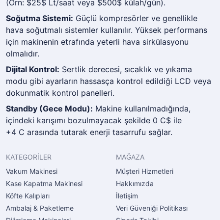
(Örn: $25$ Lt/saat veya $500$ külah/gün).
Soğutma Sistemi:
Güçlü kompresörler ve genellikle
hava soğutmalı sistemler kullanılır. Yüksek performans
için makinenin etrafında yeterli hava sirkülasyonu
olmalıdır.
Dijital Kontrol:
Sertlik derecesi, sıcaklık ve yıkama
modu gibi ayarların hassasça kontrol edildiği LCD veya
dokunmatik kontrol panelleri.
Standby (Gece Modu):
Makine kullanılmadığında,
içindeki karışımı bozulmayacak şekilde 0 C$ ile
+4 C arasında tutarak enerji tasarrufu sağlar.
KATEGORİLER
MAĞAZA
Vakum Makinesi
Müşteri Hizmetleri
Kase Kapatma Makinesi
Hakkımızda
Köfte Kalıpları
İletişim
Ambalaj & Paketleme
Veri Güveniği Politikası