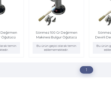
r Değirmen
Sönmez 100 Gr Değirmen
Sönmez 
r Öğütücü
Makinesi Bulgur Öğütücü
Devirli D
olarak temin
Bu ürün geçici olarak temin
Bu ürün g
tedir.
edilememektedir.
edil
1