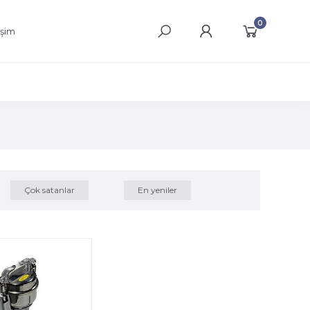
0
işim
Çok satanlar
En yeniler