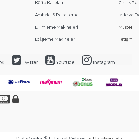
Köfte Kalıpları
Gizlilik Pol
Ambalaj & Paketleme
İade ve D
Dilimleme Makineleri
Müşteri Hi
Et İşleme Makineleri
İletişim
ok
Twitter
Youtube
Instagram
®
PlatinMarket
E-Ticaret Sistemi
İle Hazırlanmıştır.