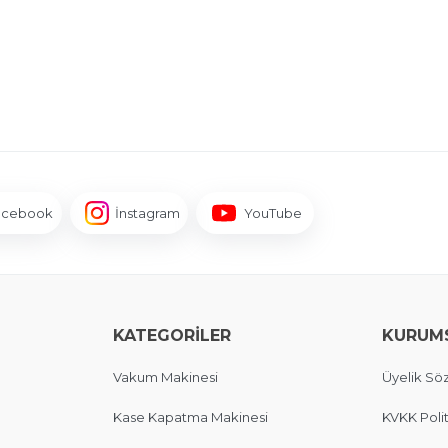
acebook
İnstagram
YouTube
KATEGORİLER
KURUM
Vakum Makinesi
Üyelik Sö
Kase Kapatma Makinesi
KVKK Polit