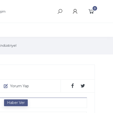
0
işim
ndüstriyel
Yorum Yap
e