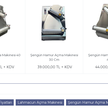
 Makinesi 40
Şengün Hamur Açma Makinesi
Şengün Ham
30 Cm
TL + KDV
39.000,00 TL + KDV
44.000
yatları
Lahmacun Açma Makinesi
Şengün Hamur Açma M