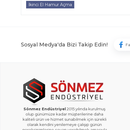
İkinci El Hamur Açma
Sosyal Medya'da Bizi Takip Edin!
F
Sönmez Endüstriyel
2015 yılında kurulmuş
olup günümüze kadar müşterilerine daha
kaliteli ürün ve hizmet sunabilmek için sürekli
olarak kendini yenilemeye çalışıp günün
gereksinimlerine cevap verebilmek amacıyla