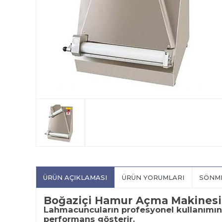
ÜRÜN AÇIKLAMASI
ÜRÜN YORUMLARI
SÖNME
Boğaziçi Hamur Açma Makinesi
Lahmacuncuların profesyonel kullanımı
performans gösterir.