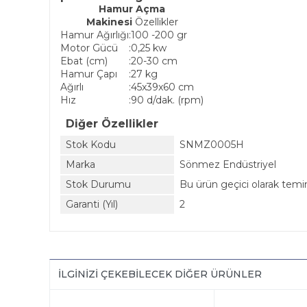
Hamur Açma
Makinesi
Özellikler
Hamur Ağırlığı
:
100 -200 gr
Motor Gücü
:
0,25 kw
Ebat (cm)
:
20-30 cm
Hamur Çapı
:
27 kg
Ağırlı
:
45x39x60 cm
Hız
:
90 d/dak. (rpm)
Diğer Özellikler
Stok Kodu
SNMZ0005H
Marka
Sönmez Endüstriyel
Stok Durumu
Bu ürün geçici olarak tem
Garanti (Yıl)
2
İLGINIZI ÇEKEBILECEK DIĞER ÜRÜNLER