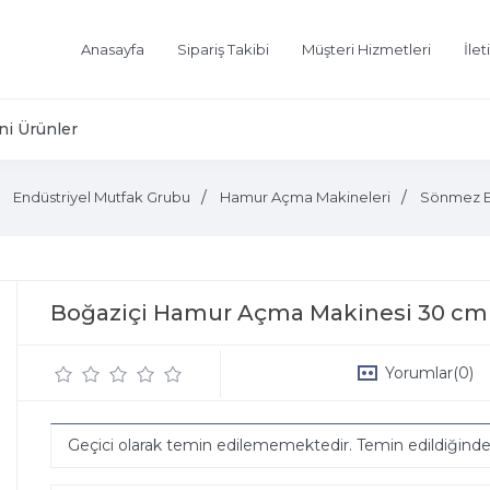
Anasayfa
Sipariş Takibi
Müşteri Hizmetleri
İlet
ni Ürünler
Endüstriyel Mutfak Grubu
Hamur Açma Makineleri
Sönmez E
Boğaziçi Hamur Açma Makinesi 30 cm
Yorumlar
(0)
Geçici olarak temin edilememektedir. Temin edildiğind