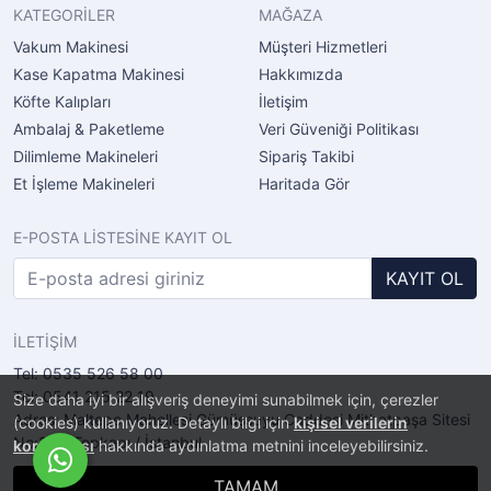
KATEGORİLER
MAĞAZA
Vakum Makinesi
Müşteri Hizmetleri
Kase Kapatma Makinesi
Hakkımızda
Köfte Kalıpları
İletişim
Ambalaj & Paketleme
Veri Güveniği Politikası
Dilimleme Makineleri
Sipariş Takibi
Et İşleme Makineleri
Haritada Gör
E-POSTA LİSTESİNE KAYIT OL
KAYIT OL
İLETİŞİM
Tel: 0535 526 58 00
Tel: 0541 215 22 19
Size daha iyi bir alışveriş deneyimi sunabilmek için, çerezler
Adres: Maltepe Mahellesi Gümüşsuyu Caddesi Mithatpaşa Sitesi
(cookies) kullanıyoruz. Detaylı bilgi için
kişisel verilerin
No:2/11 Topkapı / İstanbul
korunması
hakkında aydınlatma metnini inceleyebilirsiniz.
TAMAM