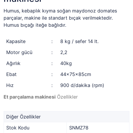
Humus, kebaplık kıyma soğan maydonoz domates
parçalar, makine ile standart bıçak verilmektedir.
Humus bıçağı iteğe bağlıdır.
Kapasite
:
8 kg / sefer 14 lt.
Motor gücü
:
2,2
Ağırlık
:
40kg
Ebat
:
44x75x85cm
Hız
:
900 d/dakika (rpm)
Et parçalama makinesi
Özellikler
Diğer Özellikler
Stok Kodu
SNMZ78