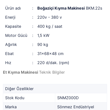
Ürün adı
:
Boğaziçi Kıyma Makinesi
BKM.22s
Enerji
:
220v - 380 v
Kapasite
:
400 kg / saat
Motor Gücü
:
1,5 kW
Ağırlık
:
90 kg
Ebat
:
31x68x48 cm
Hız
:
220 d/dak. (rpm)
Et Kıyma Makinesi
Teknik Bilgiler
Diğer Özellikler
Stok Kodu
SNMZ000D
Marka
Sönmez Endüstriyel