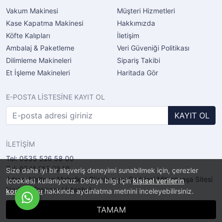
Vakum Makinesi
Müşteri Hizmetleri
Kase Kapatma Makinesi
Hakkımızda
Köfte Kalıpları
İletişim
Ambalaj & Paketleme
Veri Güveniği Politikası
Dilimleme Makineleri
Sipariş Takibi
Et İşleme Makineleri
Haritada Gör
E-POSTA LİSTESİNE KAYIT OL
KAYIT OL
İLETİŞİM
Tel: 0535 526 58 00
Tel: 0541 215 22 19
Size daha iyi bir alışveriş deneyimi sunabilmek için, çerezler
Adres: Maltepe Mahellesi Gümüşsuyu Caddesi Mithatpaşa Sitesi
(cookies) kullanıyoruz. Detaylı bilgi için
kişisel verilerin
No:2/11 Topkapı / İstanbul
korunması
hakkında aydınlatma metnini inceleyebilirsiniz.
TAMAM
®
PlatinMarket
E-Ticaret Sistemi
İle Hazırlanmıştır.