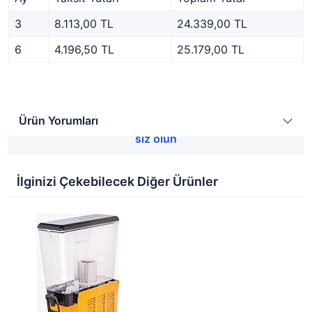
3
8.113,00 TL
24.339,00 TL
6
4.196,50 TL
25.179,00 TL
Ürün Yorumları
Bu ürüne henüz yorum yapılmamış.
İlk yorum yapan
siz olun
İlginizi Çekebilecek Diğer Ürünler