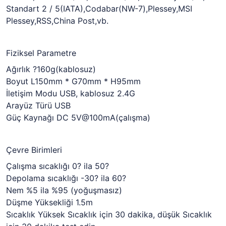
Standart 2 / 5(IATA),Codabar(NW-7),Plessey,MSI
Plessey,RSS,China Post,vb.
Fiziksel Parametre
Ağırlık ?160g(kablosuz)
Boyut L150mm * G70mm * H95mm
İletişim Modu USB, kablosuz 2.4G
Arayüz Türü USB
Güç Kaynağı DC 5V@100mA(çalışma)
Çevre Birimleri
Çalışma sıcaklığı 0? ila 50?
Depolama sıcaklığı -30? ila 60?
Nem %5 ila %95 (yoğuşmasız)
Düşme Yüksekliği 1.5m
Sıcaklık Yüksek Sıcaklık için 30 dakika, düşük Sıcaklık