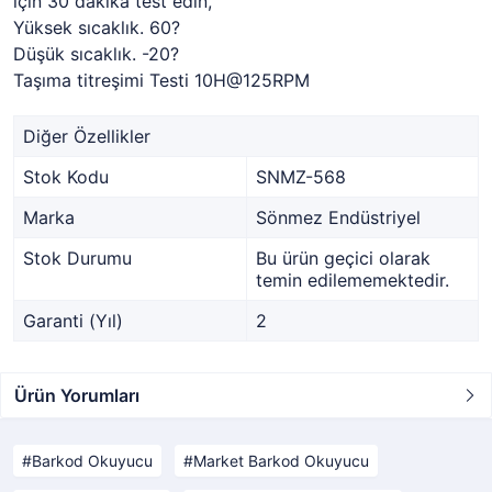
için 30 dakika test edin,
Yüksek sıcaklık. 60?
Düşük sıcaklık. -20?
Taşıma titreşimi Testi 10H@125RPM
Diğer Özellikler
Stok Kodu
SNMZ-568
Marka
Sönmez Endüstriyel
Stok Durumu
Bu ürün geçici olarak
temin edilememektedir.
Garanti (Yıl)
2
Ürün Yorumları
Barkod Okuyucu
Market Barkod Okuyucu