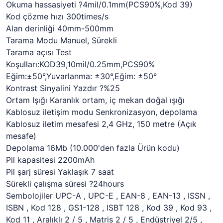
Okuma hassasiyeti ?4mil/0.1mm(PCS90%,Kod 39)
Kod çözme hızı 300times/s
Alan derinliği 40mm-500mm
Tarama Modu Manuel, Sürekli
Tarama açısı Test
Koşulları:KOD39,10mil/0.25mm,PCS90%
Eğim:±50°,Yuvarlanma: ±30°,Eğim: ±50°
Kontrast Sinyalini Yazdır ?%25
Ortam Işığı Karanlık ortam, iç mekan doğal ışığı
Kablosuz iletişim modu Senkronizasyon, depolama
Kablosuz iletim mesafesi 2,4 GHz, 150 metre (Açık
mesafe)
Depolama 16Mb (10.000'den fazla Ürün kodu)
Pil kapasitesi 2200mAh
Pil şarj süresi Yaklaşık 7 saat
Sürekli çalışma süresi ?24hours
Sembolojiler UPC-A , UPC-E , EAN-8 , EAN-13 , ISSN ,
ISBN , Kod 128 , GS1-128 , ISBT 128 , Kod 39 , Kod 93 ,
Kod 11 , Aralıklı 2 / 5 , Matris 2 / 5 , Endüstriyel 2/5 ,